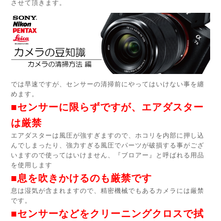
させて頂きます。
では早速ですが、センサーの清掃前にやってはいけない事を纏
めます。
■センサーに限らずですが、エアダスター
は厳禁
エアダスターは風圧が強すぎますので、ホコリを内部に押し込
んでしまったり、強力すぎる風圧でパーツが破損する事がござ
いますので使ってはいけません、『ブロアー』と呼ばれる用品
を使用します
■息を吹きかけるのも厳禁です
息は湿気が含まれますので、精密機械でもあるカメラには厳禁
です。
■センサーなどをクリーニングクロスで拭