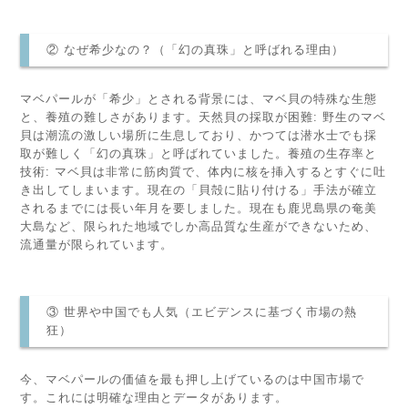
② なぜ希少なの？（「幻の真珠」と呼ばれる理由）
マベパールが「希少」とされる背景には、マベ貝の特殊な生態
と、養殖の難しさがあります。天然貝の採取が困難: 野生のマベ
貝は潮流の激しい場所に生息しており、かつては潜水士でも採
取が難しく「幻の真珠」と呼ばれていました。養殖の生存率と
技術: マベ貝は非常に筋肉質で、体内に核を挿入するとすぐに吐
き出してしまいます。現在の「貝殻に貼り付ける」手法が確立
されるまでには長い年月を要しました。現在も鹿児島県の奄美
大島など、限られた地域でしか高品質な生産ができないため、
流通量が限られています。
③ 世界や中国でも人気（エビデンスに基づく市場の熱
狂）
今、マベパールの価値を最も押し上げているのは中国市場で
す。これには明確な理由とデータがあります。