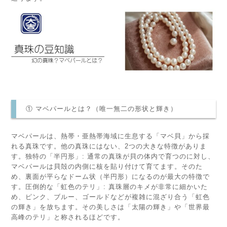
① マベパールとは？（唯一無二の形状と輝き）
マベパールは、熱帯・亜熱帯海域に生息する「マベ貝」から採
れる真珠です。他の真珠にはない、2つの大きな特徴がありま
す。独特の「半円形」: 通常の真珠が貝の体内で育つのに対し、
マベパールは貝殻の内側に核を貼り付けて育てます。そのた
め、裏面が平らなドーム状（半円形）になるのが最大の特徴で
す。圧倒的な「虹色のテリ」: 真珠層のキメが非常に細かいた
め、ピンク、ブルー、ゴールドなどが複雑に混ざり合う「虹色
の輝き」を放ちます。その美しさは「太陽の輝き」や「世界最
高峰のテリ」と称されるほどです。