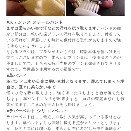
■ステンレス スチールバンド
まずは柔らかい布で汗などの汚れを拭き取ります、
バンドの細
かい部分は、乾いた歯ブラシで汚れを取りましょう。付着して
いる汚れが、摩擦により時計を傷付ける恐れがありますので強
く擦らないようにします。
なお歯ブラシは、ブラシが固いものは、時計本体を傷つける可
能性もございますので、柔らかいブラシ又は、使用済のものが
望ましいです。もちろん時計専用のブラシも発売されておりま
すので、専用品を使用するのが最適です。
■革バンド
革バンドは水や日光に弱い素材となります、濡れてしまった場
合は、直ぐに柔らかい布で
軽く水分を吸い取ります。強く擦ったりしますと色が落ちたり
します。革バンドにシミが出来ますと、買取の査定金額にも影
響が出ます、こまめな手入れを心掛けましょう。
■ラバーベルト シリコンベルト
ラバーベルトはここ最近、非常に人気が高まっている素材とな
ります。革ベルトよりも気軽に扱える点がメリットとなります
が、反面キズには弱い為、柔らかい布に希釈した中性洗剤など