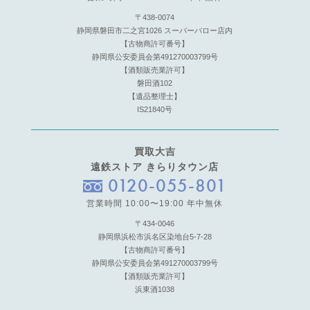
〒438-0074
静岡県磐田市二之宮1026 スーパーバロー店内
【古物商許可番号】
静岡県公安委員会第491270003799号
【酒類販売業許可】
磐田酒102
【遺品整理士】
IS21840号
買取大吉
遠鉄ストア きらりタウン店
0120-055-801
営業時間 10:00〜19:00 年中無休
〒434-0046
静岡県浜松市浜名区染地台5-7-28
【古物商許可番号】
静岡県公安委員会第491270003799号
【酒類販売業許可】
浜東酒1038