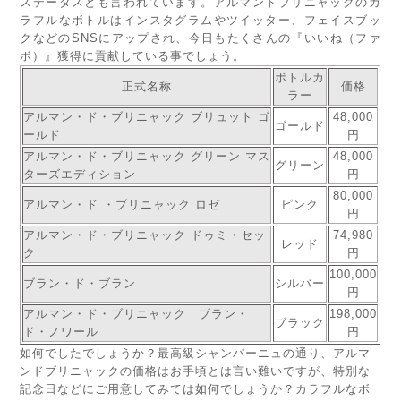
ステータスとも言われています。アルマンドブリニャックのカ
ラフルなボトルはインスタグラムやツイッター、フェイスブッ
クなどのSNSにアップされ、今日もたくさんの『いいね（ファ
ボ）』獲得に貢献している事でしょう。
ボトルカ
正式名称
価格
ラー
アルマン・ド・ブリニャック ブリュット ゴ
48,000
ゴールド
ールド
円
アルマン・ド・ブリニャック グリーン マス
48,000
グリーン
ターズエディション
円
80,000
アルマン・ド ・ブリニャック ロゼ
ピンク
円
アルマン・ド・ブリニャック ドゥミ・セッ
74,980
レッド
ク
円
100,000
ブラン・ド・ブラン
シルバー
円
アルマン・ド・ブリニャック ブラン・
198,000
ブラック
ド・ノワール
円
如何でしたでしょうか？最高級シャンパーニュの通り、アルマ
ンドブリニャックの価格はお手頃とは言い難いですが、特別な
記念日などにご用意してみては如何でしょうか？カラフルなボ