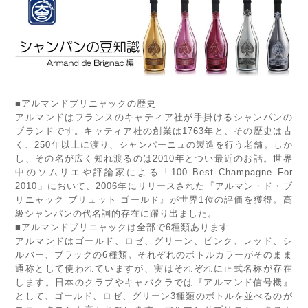
■アルマンドブリニャックの歴史
アルマンドはフランスのキャティア社が手掛けるシャンパンの
ブランドです。キャティア社の創業は1763年と、その歴史は古
く、250年以上に渡り、シャンパーニュの製造を行う老舗。しか
し、その名が広く知れ渡るのは2010年とつい最近のお話。世界
中のソムリエや評論家による「100 Best Champagne For
2010」において、2006年にリリースされた『アルマン・ド・ブ
リニャック ブリュット ゴールド』が世界1位の評価を獲得。高
級シャンパンの代名詞的存在に躍り出ました。
■アルマンドブリニャックは全部で6種類あります
アルマンドはゴールド、ロゼ、グリーン、ピンク、レッド、シ
ルバー、ブラックの6種類。それぞれのボトルカラーがそのまま
通称として使われていますが、実はそれぞれに正式名称が存在
します。日本のクラブやキャバクラでは『アルマンド信号機』
として、ゴールド、ロゼ、グリーン3種類のボトルを並べるのが