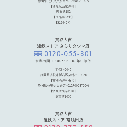
静岡県公安委員会第491270003799号
【酒類販売業許可】
磐田酒102
【遺品整理士】
IS21840号
買取大吉
遠鉄ストア きらりタウン店
0120-055-801
営業時間 10:00〜19:00 年中無休
〒434-0046
静岡県浜松市浜名区染地台5-7-28
【古物商許可番号】
静岡県公安委員会第491270003799号
【酒類販売業許可】
浜東酒1038
買取大吉
遠鉄ストア 南浅田店