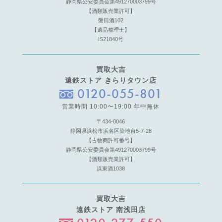
静岡県公安委員会第491270003799号
【酒類販売業許可】
磐田酒102
【遺品整理士】
IS21840号
買取大吉
遠鉄ストア きらりタウン店
0120-055-801
営業時間 10:00〜19:00 年中無休
〒434-0046
静岡県浜松市浜名区染地台5-7-28
【古物商許可番号】
静岡県公安委員会第491270003799号
【酒類販売業許可】
浜東酒1038
買取大吉
遠鉄ストア 南浅田店