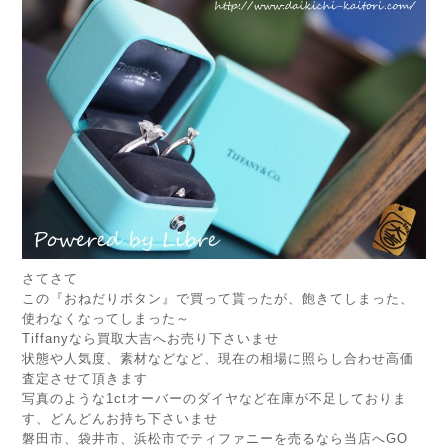
さてさて
この『おねだりボタン』で買って貰ったが、飽きてしまった、
使わなくなってしまった～
Tiffanyなら買取大吉へお売り下さいませ
状態や人気度、素材などなど、現在の相場に照らし合わせ高価
査定させて頂きます
写真のような1ctオーバーのダイヤなど在庫が不足しておりま
す、どんどんお持ち下さいませ
磐田市、袋井市、浜松市でティファニーを売るなら当店へGO