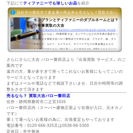
下記にて
ティファニーでも珍しいお品
を紹介
浜松市や磐田市で貴金属や商品券を売るなら？買取大吉へ（バロー
モンブランとティファニーのダブルネームとは？
万年筆買取の大吉
https://daikichi-kaitori.com/blog/brand-name-goods/7332.html
皆様こんにちは！ JR磐田駅そば、モンブランなどの万年筆の査定やっ
ております買取大吉バロー磐田店です本日も金、プラチナ、銀、ダイ
ヤモンド、ルビー、エメラルド、サファイアなどの貴金属はもちろ
ん！ダイワのリール（釣り具）、ドコモのd-tab、HPのノートパソコ
ン、カルティエの名刺ケースなど数々の商品をお持ち頂けておりま
さらにさらに大吉 バロー磐田店より『出張買取 サービス』のご
す、本当にありがとうございます今年も残りわずか・・ですね本年も
磐田市はもちろん、浜松市、袋井市、掛川市など多数のお客様よりご
案内です
来店頂きました早速ですが本年最後の買取品の紹介をさせて頂きます
遠方の方、量が多すぎて持ってこれないお客様にもってこいの
モン...
サービスとなっております
まずはメールや電話などで相談下さいませ、日次や時間等の調
整をさせて頂きます
売るなら？ 買取大吉バロー磐田店
住所：静岡県磐田市二之宮1026
バロー磐田店内（スーパー建物正面より右側が入口、元オカノ
です）
重くて運べないお客様の為に、出張査定もやっております
電話番号：0120-666-325又は0538-86-5300
定休日：年中無休