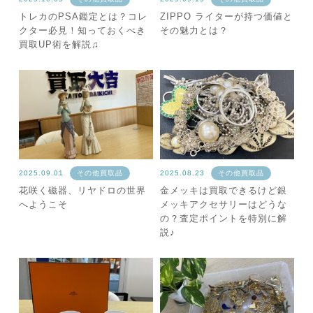
トレカのPSA鑑定とは？コレ
ZIPPO ライターが持つ価値と
クター必見！知っておくべき
その魅力とは？
買取UP術を解説♫
2025.09.01
その他買取品
2025.08.23
その他買取品
花咲く磁器、リヤドロの世界
金メッキは買取できるけど銀
へようこそ
メッキアクセサリーはどうな
の？査定ポイントを特別に解
説♪