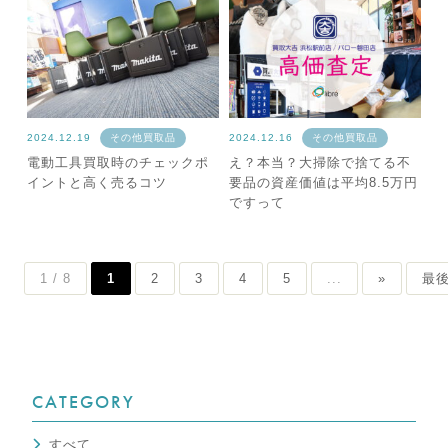
2024.12.19
その他買取品
2024.12.16
その他買取品
電動工具買取時のチェックポ
え？本当？大掃除で捨てる不
イントと高く売るコツ
要品の資産価値は平均8.5万円
ですって
1 / 8
1
2
3
4
5
...
»
最後
CATEGORY
すべて