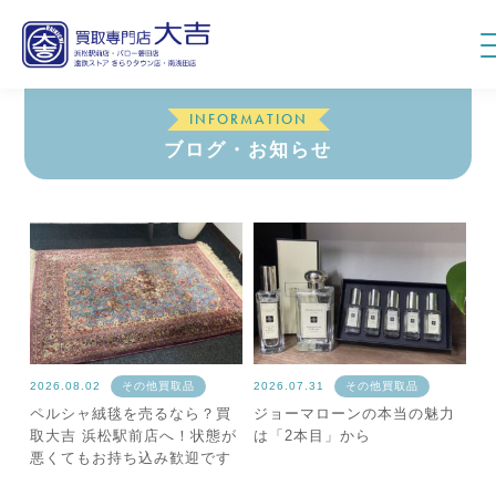
INFORMATION
ブログ・お知らせ
2026.08.02
その他買取品
2026.07.31
その他買取品
ペルシャ絨毯を売るなら？買
ジョーマローンの本当の魅力
取大吉 浜松駅前店へ！状態が
は「2本目」から
悪くてもお持ち込み歓迎です