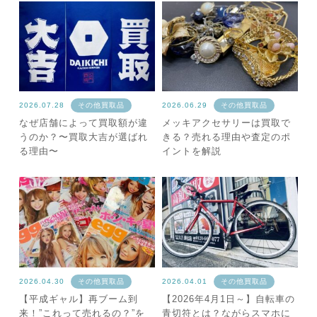
2026.07.28
その他買取品
2026.06.29
その他買取品
なぜ店舗によって買取額が違
メッキアクセサリーは買取で
うのか？〜買取大吉が選ばれ
きる？売れる理由や査定のポ
る理由〜
イントを解説
2026.04.30
その他買取品
2026.04.01
その他買取品
【平成ギャル】再ブーム到
【2026年4月1日～】自転車の
来！”これって売れるの？”を
青切符とは？ながらスマホに