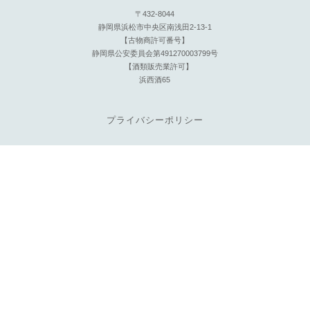
〒432-8044
静岡県浜松市中央区南浅田2-13-1
【古物商許可番号】
静岡県公安委員会第491270003799号
【酒類販売業許可】
浜西酒65
プライバシーポリシー