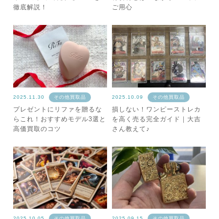
徹底解説！
ご用心
2025.11.30
その他買取品
2025.10.09
その他買取品
プレゼントにリファを贈るな
損しない！ワンピーストレカ
らこれ！おすすめモデル3選と
を高く売る完全ガイド｜大吉
高価買取のコツ
さん教えて♪
2025.10.05
その他買取品
2025.09.15
その他買取品