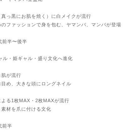
（真っ黒にお肌を焼く）に白メイクが流行
めのファッションで身を包む、ヤマンバ、マンバが登場
年代前半〜後半
ギャル・姫ギャル・盛り文化へ進化
白肌が流行
お目め、大きな頭にロングネイル
よる1枚MAX・2枚MAXが流行
コ素材を爪に付ける文化
年代前半