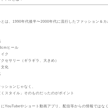
とは、1990年代後半〜2000年代に流行したファッション＆
肌
3cmヒール
メイク
アクセサリー（ギラギラ、大きめ）
ラ文化
化
ァッションじゃなく、
貫くスタイル」そのものだったのがポイント
にYouTubeやショート動画アプリ、配信等からの情報ではな