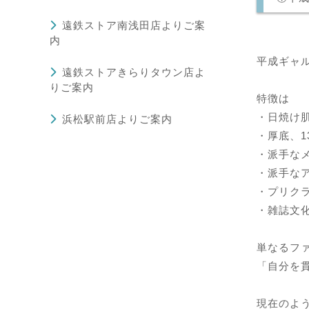
遠鉄ストア南浅田店よりご案
内
平成ギャル
遠鉄ストアきらりタウン店よ
りご案内
特徴は
・日焼け
浜松駅前店よりご案内
・厚底、1
・派手な
・派手な
・プリク
・雑誌文
単なるフ
「自分を
現在のよう