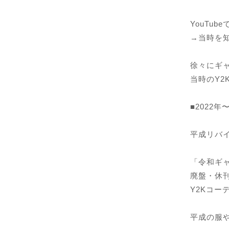
YouTu
→当時を
徐々にギ
当時のY2
■2022年
平成リバイ
「令和ギ
廃盤・休
Y2Kコ
平成の服