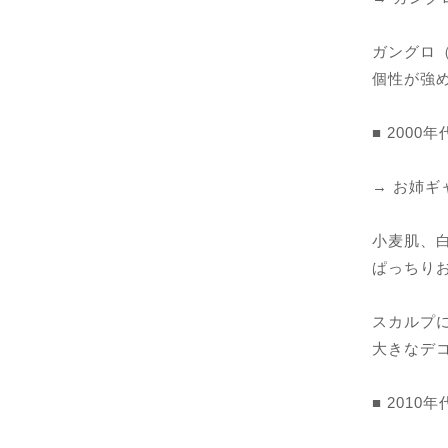
ガングロ
個性が強
■ 2000
→ お姉
小麦肌、
ぱっちり
スカルプに
大きなデ
■ 2010