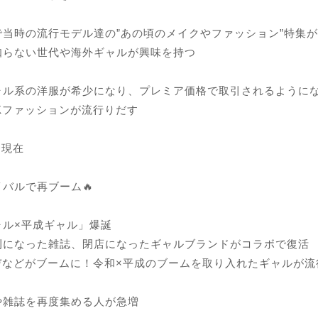
beで当時の流行モデル達の”あの頃のメイクやファッション”特集
知らない世代や海外ギャルが興味を持つ
ャル系の洋服が希少になり、プレミア価格で取引されるように
Kファッションが流行りだす
〜現在
バルで再ブーム🔥
ャル×平成ギャル」爆誕
刊になった雑誌、閉店になったギャルブランドがコラボで復活
ーデなどがブームに！令和×平成のブームを取り入れたギャルが流
や雑誌を再度集める人が急増