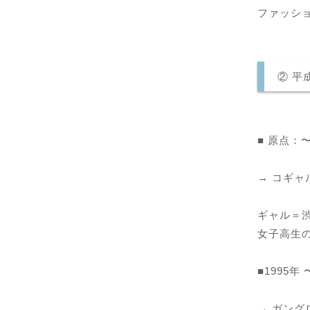
ファッシ
② 平
■ 原点：
→ コギ
ギャル＝
女子高生
■1995年
→ ガン