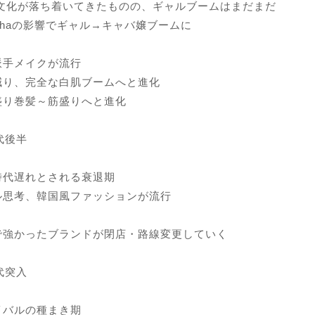
ル文化が落ち着いてきたものの、ギャルブームはまだまだ
ehaの影響でギャル→キャバ嬢ブームに
派手メイクが流行
減り、完全な白肌ブームへと進化
盛り巻髪～筋盛りへと進化
年代後半
時代遅れとされる衰退期
ル思考、韓国風ファッションが流行
で強かったブランドが閉店・路線変更していく
年代突入
イバルの種まき期