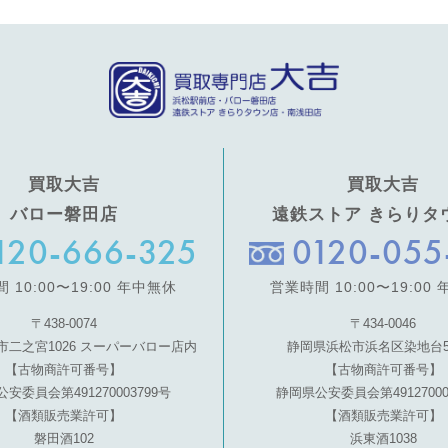
買取大吉
買取大吉
バロー磐田店
遠鉄ストア きらりタ
120-666-325
0120-055
 10:00〜19:00 年中無休
営業時間 10:00〜19:00
〒438-0074
〒434-0046
市二之宮1026 スーパーバロー店内
静岡県浜松市浜名区染地台5-7
【古物商許可番号】
【古物商許可番号】
安委員会第491270003799号
静岡県公安委員会第49127000
【酒類販売業許可】
【酒類販売業許可】
磐田酒102
浜東酒1038