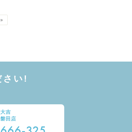
»
さい!
取大吉
ー磐田店
-666-325