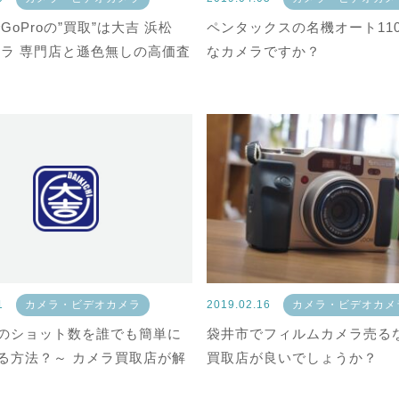
GoProの”買取”は大吉 浜松
ペンタックスの名機オート11
メラ 専門店と遜色無しの高価査
なカメラですか？
01
カメラ・ビデオカメラ
2019.02.16
カメラ・ビデオカメ
のショット数を誰でも簡単に
袋井市でフィルムカメラ売る
る方法？～ カメラ買取店が解
買取店が良いでしょうか？