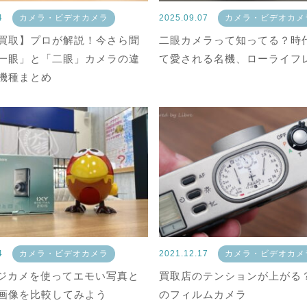
04
カメラ・ビデオカメラ
2025.09.07
カメラ・ビデオカメ
買取】プロが解説！今さら聞
二眼カメラって知ってる？時
一眼」と「二眼」カメラの違
て愛される名機、ローライフ
機種まとめ
14
カメラ・ビデオカメラ
2021.12.17
カメラ・ビデオカメ
デジカメを使ってエモい写真と
買取店のテンションが上がる
画像を比較してみよう
のフィルムカメラ