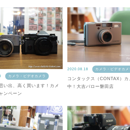
2020.08.18
カメラ・ビデオカメ
18
カメラ・ビデオカメラ
コンタックス（CONTAX）
思い出、高く買います！カメ
中！大吉バロー磐田店
ャンペーン