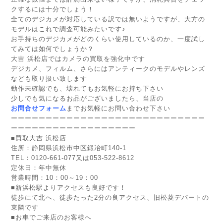
クするには十分でしょう！
全てのデジカメが対応している訳では無いようですが、大方の
モデルはこれで調査可能みたいです♪
お手持ちのデジカメがどのくらい使用しているのか、一度試し
てみては如何でしょうか？
大吉 浜松店ではカメラの買取を強化中です
デジカメ、フィルム、さらにはアンティークのモデルやレンズ
なども取り扱い致します
動作未確認でも、壊れてもお気軽にお持ち下さい
少しでも気になるお品がございましたら、当店の
お問合せフォーム
までお気軽にお問い合わせ下さい
ーーーーーーーーーーーーーーーーーーーーーーーーーーーー
ーーーーーーーーーーーーーーーーーー
■
買取大吉 浜松店
住所：静岡県浜松市中区鍛冶町140-1
TEL：0120-661-077又は053-522-8612
定休日：年中無休
営業時間：10：00～19：00
■新浜松駅よりアクセスも良好です！
徒歩にて北へ、徒歩たった2分の良アクセス、旧松菱デパートの
東隣です
■お車でご来店のお客様へ