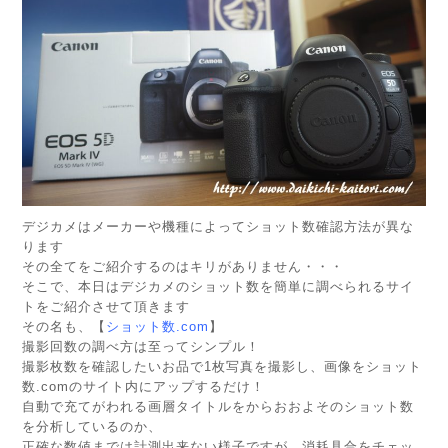
デジカメはメーカーや機種によってショット数確認方法が異な
ります
その全てをご紹介するのはキリがありません・・・
そこで、本日はデジカメのショット数を簡単に調べられるサイ
トをご紹介させて頂きます
その名も、【
ショット数.com
】
撮影回数の調べ方は至ってシンプル！
撮影枚数を確認したいお品で1枚写真を撮影し、画像をショット
数.comのサイト内にアップするだけ！
自動で充てがわれる画層タイトルをからおおよそのショット数
を分析しているのか、
正確な数値までは計測出来ない様子ですが、消耗具合をチェッ