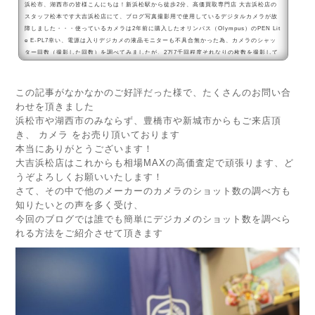
浜松市、湖西市の皆様こんにちは！新浜松駅から徒歩2分、高価買取専門店 大吉浜松店の
スタッフ松本です大吉浜松店にて、ブログ写真撮影用で使用しているデジタルカメラが故
障しました・・・使っているカメラは2年前に購入したオリンパス（Olympus）のPEN Lit
e E-PL7幸い、電源は入りデジカメの液晶モニターも不具合無かった為、カメラのシャッ
ター回数（撮影した回数）を調べてみましたが、2万7千回程度それなりの枚数を撮影して
いますが、故障する程の使用回数でも無く・・・もしかするとレンズの故障か？確認した
かったのですが、あ...
この記事がなかなかのご好評だった様で、たくさんのお問い合
わせを頂きました
浜松市や湖西市のみならず、豊橋市や新城市からもご来店頂
き、 カメラ をお売り頂いております
本当にありがとうございます！
大吉浜松店はこれからも相場MAXの高価査定で頑張ります、ど
うぞよろしくお願いいたします！
さて、その中で他のメーカーのカメラのショット数の調べ方も
知りたいとの声を多く受け、
今回のブログでは誰でも簡単にデジカメのショット数を調べら
れる方法をご紹介させて頂きます