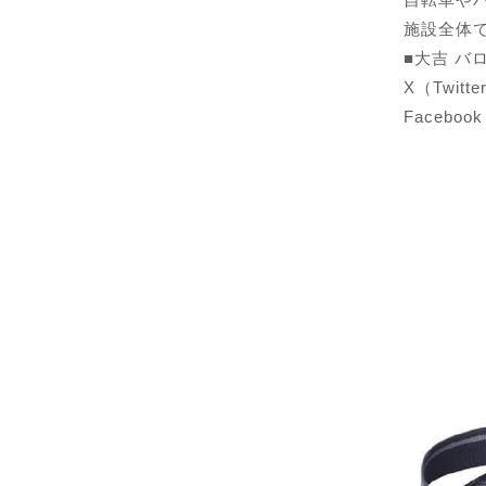
施設全体
■大吉 バ
X（Twitte
Facebook：