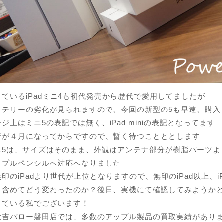
ているiPadミニ4も初代発売から歴代で愛用してましたが
ッテリーの劣化が見られますので、今回の新型の5も早速、購入
ジ上はミニ5の表記では無く、iPad miniの表記となってます
着が４月になってからですので、暫く待つことととします
ニ5は、サイズはそのまま、外観はアンテナ部分が樹脂パーツよ
ップルペンシルへ対応へなりました
印のiPadより世代が上位となりますので、無印のiPad以上、i
も含めてどう変わったのか？後日、実機にて確認してみようか
している私でございます！
大吉バロー磐田店では、多数のアップル製品の買取実績があり