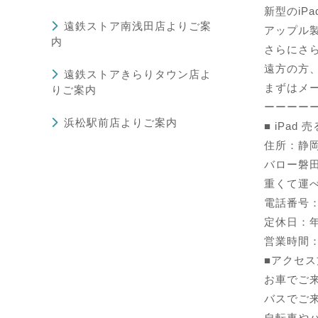
新型のiP
遠鉄ストア南浅田店よりご案
アップル
内
さらにさら
遠方の方
遠鉄ストアきらりタウン店よ
まずはメ
りご案内
ーーーー
浜松駅前店よりご案内
■
iPad
住所：静岡
バロー磐
重くて運
電話番号：01
定休日：
営業時間：1
■アクセス
お車でご
バスでご
自転車や