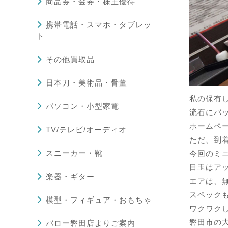
商品券・金券・株主優待
携帯電話・スマホ・タブレッ
ト
その他買取品
日本刀・美術品・骨董
私の保有し
パソコン・小型家電
流石にバ
ホームペー
TV/テレビ/オーディオ
ただ、到
スニーカー・靴
今回のミ
目玉はア
楽器・ギター
エアは、無
スペック
模型・フィギュア・おもちゃ
ワクワク
磐田市の
バロー磐田店よりご案内