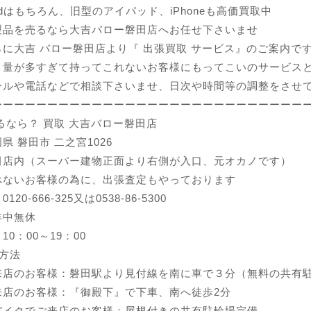
adはもちろん、旧型のアイパッド、iPhoneも高価買取中
製品を売るなら大吉バロー磐田店へお任せ下さいませ
に大吉 バロー磐田店より『 出張買取 サービス』のご案内で
、量が多すぎて持ってこれないお客様にもってこいのサービス
ールや電話などで相談下さいませ、日次や時間等の調整をさせ
ーーーーーーーーーーーーーーーーーーーーーーーーーーーー
 売るなら？ 買取 大吉バロー磐田店
県 磐田市 二之宮1026
田店内（スーパー建物正面より右側が入口、元オカノです）
べないお客様の為に、出張査定もやっております
20-666-325又は0538-86-5300
年中無休
0：00～19：00
方法
来店のお客様：磐田駅より見付線を南に車で３分（無料の共有
来店のお客様：『御殿下』で下車、南へ徒歩2分
バイクでご来店のお客様：屋根付きの共有駐輪場完備