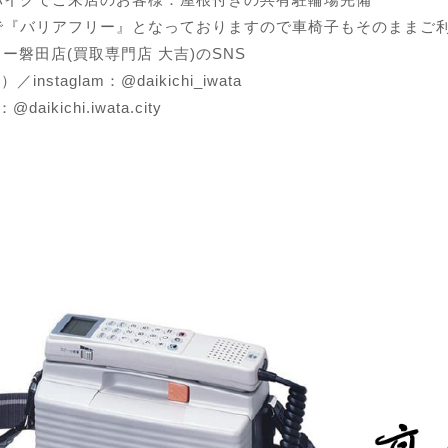
で『バリアフリー』となっておりますので車椅子もそのままご
ロー磐田店(買取専門店 大吉)のSNS
r）／instaglam：@daikichi_iwata
@daikichi.iwata.city