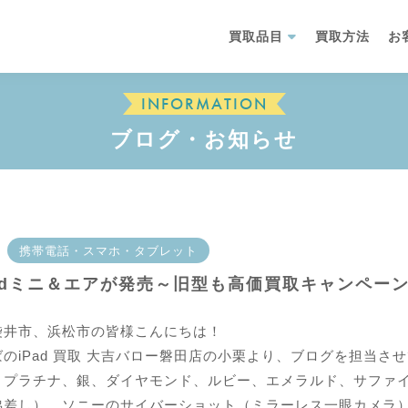
買取品目
買取方法
お
INFORMATION
ブログ・お知らせ
携帯電話・スマホ・タブレット
adミニ＆エアが発売～旧型も高価買取キャンペー
袋井市、浜松市の皆様こんにちは！
のiPad 買取 大吉バロー磐田店の小栗より、ブログを担当さ
、プラチナ、銀、ダイヤモンド、ルビー、エメラルド、サファ
差し）、ソニーのサイバーショット（ミラーレス一眼カメラ）、iP