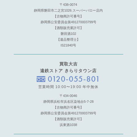
〒438-0074
静岡県磐田市二之宮1026 スーパーバロー店内
【古物商許可番号】
静岡県公安委員会第491270003799号
【酒類販売業許可】
磐田酒102
【遺品整理士】
IS21840号
買取大吉
遠鉄ストア きらりタウン店
0120-055-801
営業時間 10:00〜19:00 年中無休
〒434-0046
静岡県浜松市浜名区染地台5-7-28
【古物商許可番号】
静岡県公安委員会第491270003799号
【酒類販売業許可】
浜東酒1038