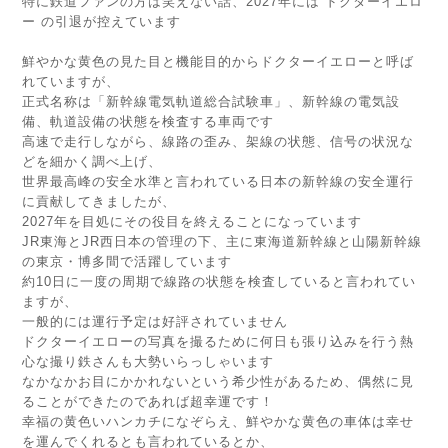
特に鉄道ファンの方は笑えない話、2027年には ドクターイエロ
ー の引退が控えています
鮮やかな黄色の見た目と機能目的からドクターイエローと呼ば
れていますが、
正式名称は「新幹線電気軌道総合試験車」、新幹線の電気設
備、軌道設備の状態を検査する車両です
高速で走行しながら、線路の歪み、架線の状態、信号の状況な
どを細かく調べ上げ、
世界最高峰の安全水準と言われている日本の新幹線の安全運行
に貢献してきましたが、
2027年を目処にその役目を終えることになっています
JR東海とJR西日本の管理の下、主に東海道新幹線と山陽新幹線
の東京・博多間で活躍しています
約10日に一度の周期で線路の状態を検査していると言われてい
ますが、
一般的には運行予定は好評されていません
ドクターイエローの写真を撮るために何日も張り込みを行う熱
心な撮り鉄さんも大勢いらっしゃいます
なかなかお目にかかれないという希少性があるため、偶然に見
ることができたのであれば超幸運です！
幸福の黄色いハンカチになぞらえ、鮮やかな黄色の車体は幸せ
を運んでくれるとも言われているとか、