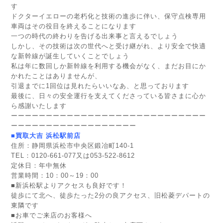
す
ドクターイエローの老朽化と技術の進歩に伴い、保守点検専用
車両はその役目を終えることになります
一つの時代の終わりを告げる出来事と言えるでしょう
しかし、その技術は次の世代へと受け継がれ、より安全で快適
な新幹線が誕生していくことでしょう
私は年に数回しか新幹線を利用する機会がなく、まだお目にか
かれたことはありませんが、
引退までに1回位は見れたらいいなあ、と思っております
最後に、日々の安全運行を支えてくださっている皆さまに心か
ら感謝いたします
ーーーーーーーーーーーーーーーーーーーーーーーーーーーー
ーーーーーーーーーーーーーーーーーー
■買取大吉 浜松駅前店
住所：静岡県浜松市中央区鍛冶町140-1
TEL：0120-661-077又は053-522-8612
定休日：年中無休
営業時間：10：00～19：00
■新浜松駅よりアクセスも良好です！
徒歩にて北へ、徒歩たった2分の良アクセス、旧松菱デパートの
東隣です
■お車でご来店のお客様へ