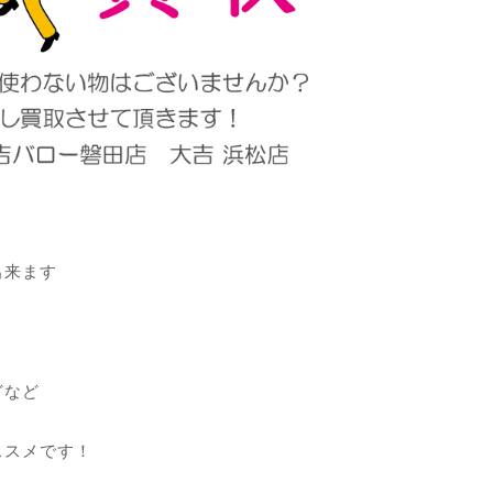
出来ます
どなど
ススメです！