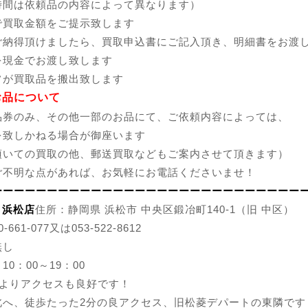
間は依頼品の内容によって異なります）
で買取金額をご提示致します
ご納得頂けましたら、買取申込書にご記入頂き、明細書をお渡
を現金でお渡し致します
フが買取品を搬出致します
お品について
品券のみ、その他一部のお品にて、ご依頼内容によっては、
を致しかねる場合が御座います
頂いての買取の他、郵送買取などもご案内させて頂きます）
ご不明な点があれば、お気軽にお電話くださいませ！
ーーーーーーーーーーーーーーーーーーーーーーーーーーーー
 浜松店
住所：静岡県 浜松市 中央区鍛冶町140-1（旧 中区）
-661-077又は053-522-8612
無し
0：00～19：00
駅よりアクセスも良好です！
北へ、徒歩たった2分の良アクセス、旧松菱デパートの東隣です