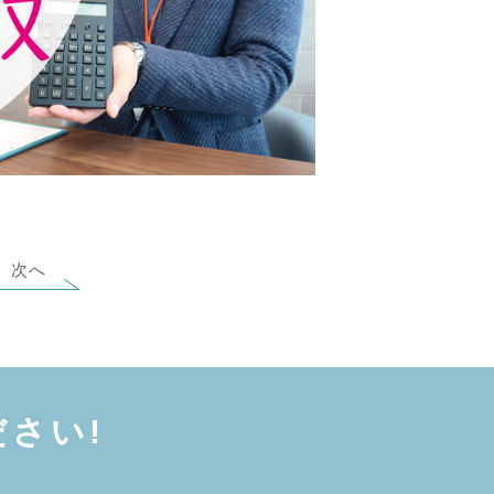
次へ
さい!