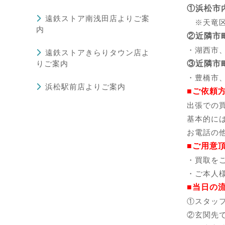
①浜松市
遠鉄ストア南浅田店よりご案
※天竜区
内
②近隣市
・湖西市
遠鉄ストアきらりタウン店よ
りご案内
③近隣市
・豊橋市
浜松駅前店よりご案内
■ご依頼
出張での
基本的に
お電話の
■ご用意
・買取を
・ご本人
■当日の
①スタッ
②玄関先