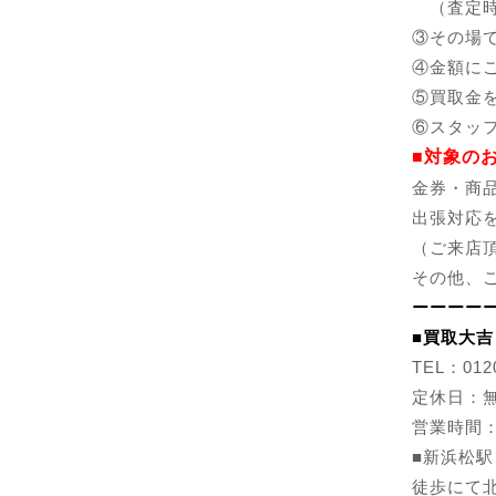
（査定時
③その場
④金額に
⑤買取金
⑥スタッ
■対象の
金券・商
出張対応
（ご来店
その他、
ーーーー
■
買取大吉
TEL：0120
定休日：
営業時間：1
■新浜松
徒歩にて