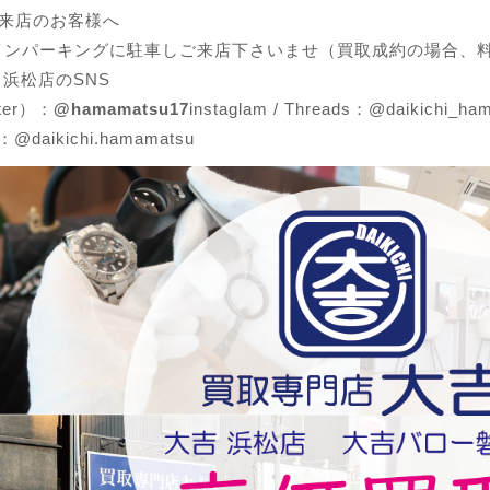
ご来店のお客様へ
インパーキングに駐車しご来店下さいませ（買取成約の場合、
 浜松店のSNS
ter）：
@hamamatsu17
instaglam / Threads：@daikichi_ha
：@daikichi.hamamatsu