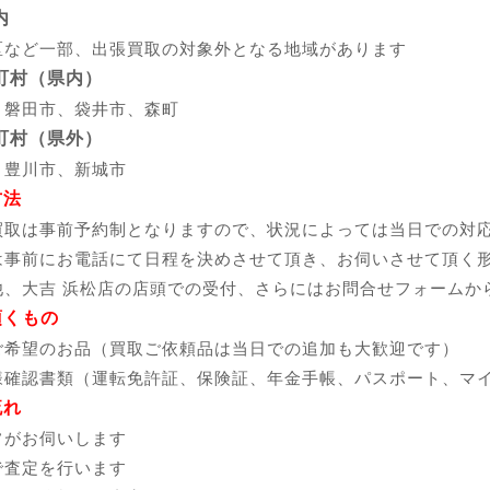
内
など一部、出張買取の対象外となる地域があります
町村（県内）
、磐田市、袋井市、森町
町村（県外）
、豊川市、新城市
方法
買取は事前予約制となりますので、状況によっては当日での対
は事前にお電話にて日程を決めさせて頂き、お伺いさせて頂く
他、大吉 浜松店の店頭での受付、さらには
お問合せフォーム
か
頂くもの
ご希望のお品（買取ご依頼品は当日での追加も大歓迎です）
様確認書類（運転免許証、保険証、年金手帳、パスポート、マ
流れ
フがお伺いします
で査定を行います