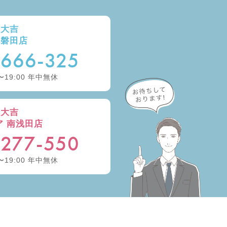
取大吉
ー磐田店
-666-325
〜19:00 年中無休
取大吉
ア 南浅田店
-277-550
〜19:00 年中無休