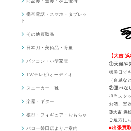
商品券・金券・株主優待
携帯電話・スマホ・タブレッ
ト
その他買取品
日本刀・美術品・骨董
【大吉 
パソコン・小型家電
①天候や
猛暑日で
TV/テレビ/オーディオ
（台風な
スニーカー・靴
②運べな
担当スタ
楽器・ギター
お酒、楽
③大吉 浜
模型・フィギュア・おもちゃ
ご遠方に
■出張買
バロー磐田店よりご案内