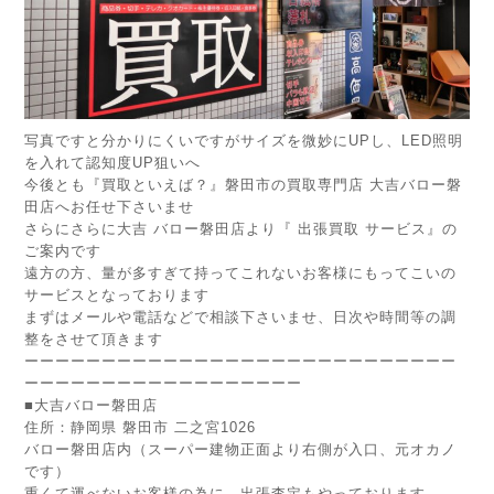
写真ですと分かりにくいですがサイズを微妙にUPし、LED照明
を入れて認知度UP狙いへ
今後とも『買取といえば？』磐田市の買取専門店 大吉バロー磐
田店へお任せ下さいませ
さらにさらに大吉 バロー磐田店より『 出張買取 サービス』の
ご案内です
遠方の方、量が多すぎて持ってこれないお客様にもってこいの
サービスとなっております
まずはメールや電話などで相談下さいませ、日次や時間等の調
整をさせて頂きます
ーーーーーーーーーーーーーーーーーーーーーーーーーーーー
ーーーーーーーーーーーーーーーーーー
■
大吉バロー磐田店
住所：静岡県 磐田市 二之宮1026
バロー磐田店内（スーパー建物正面より右側が入口、元オカノ
です）
重くて運べないお客様の為に、出張査定もやっております