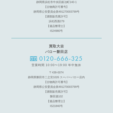
静岡県浜松市中央区鍛冶町140-1
【古物商許可番号】
静岡県公安委員会第491270003799号
【酒類販売業許可】
浜松西酒279
【遺品整理士】
IS24980号
買取大吉
バロー磐田店
0120-666-325
営業時間 10:00〜19:00 年中無休
〒438-0074
静岡県磐田市二之宮1026 スーパーバロー店内
【古物商許可番号】
静岡県公安委員会第491270003799号
【酒類販売業許可】
磐田酒102
【遺品整理士】
IS21840号