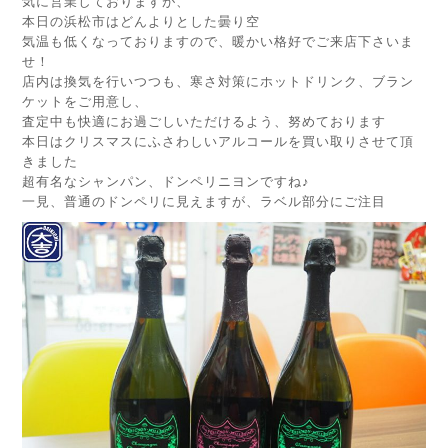
気に営業しておりますが、
本日の浜松市はどんよりとした曇り空
気温も低くなっておりますので、暖かい格好でご来店下さいま
せ！
店内は換気を行いつつも、寒さ対策にホットドリンク、ブラン
ケットをご用意し、
査定中も快適にお過ごしいただけるよう、努めております
本日はクリスマスにふさわしいアルコールを買い取りさせて頂
きました
超有名なシャンパン、ドンペリニヨンですね♪
一見、普通のドンペリに見えますが、ラベル部分にご注目