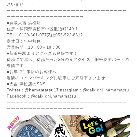
さいませ
ーーーーーーーーーーーーーーーーーーーーーーーーーーーー
ーーーーーーーーーーーーーーーーーー
■
買取大吉 浜松店
住所：静岡県浜松市中区鍛冶町140-1
TEL：0120-661-077又は053-522-8612
定休日：年中無休
営業時間：10：00～19：00
■新浜松駅よりアクセスも良好です！
徒歩にて北へ、徒歩たった2分の良アクセス、旧松菱デパートの
東隣です
■お車でご来店のお客様へ
近隣のコインパーキングに駐車しご来店下さいませ
■大吉 浜松店のSNS
Twitter：
@hamamatsu17
instaglam：@daikichi_hamamatsu
Facebook：@daikichi.hamamatsu
ーーーーーーーーーーーーーーーーーーーーーーーーーーーー
ーーーーーーーーーーーーーーーーーー