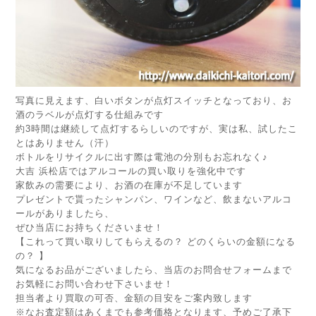
写真に見えます、白いボタンが点灯スイッチとなっており、お
酒のラベルが点灯する仕組みです
約3時間は継続して点灯するらしいのですが、実は私、試したこ
とはありません（汗）
ボトルをリサイクルに出す際は電池の分別もお忘れなく♪
大吉 浜松店ではアルコールの買い取りを強化中です
家飲みの需要により、お酒の在庫が不足しています
プレゼントで貰ったシャンパン、ワインなど、飲まないアルコ
ールがありましたら、
ぜひ当店にお持ちくださいませ！
【これって買い取りしてもらえるの？ どのくらいの金額になる
の？ 】
気になるお品がございましたら、当店の
お問合せフォーム
まで
お気軽にお問い合わせ下さいませ！
担当者より買取の可否、金額の目安をご案内致します
※なお査定額はあくまでも参考価格となります、予めご了承下