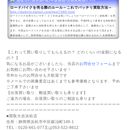
買取専門店大吉バロー磐田店 大吉浜松店
ロードバイクを売る際のルール～これでバッチリ買取方法～
http://daikichi-kaitori.com/tips/7485.html
ロードバイクを売りたいです！ どうすれば良いでしょうか？ロードバイク（自転車）を所
有すると、必ず必要となっております『自転車の防犯登録』平成6年より多発する自転車の
盗難防止や、盗難された自転車を持ち主へ返還する事を目的として、義務化となっており
ます。今回はロードバイクを大吉へ売る場合に何をすれば良いか？紹介させて頂きます。
事前知識として、防犯登録とはなんでしょう？Q:防犯登録は幾ら掛かるのか？ A:静岡県の
場合は600円となります（非課税） Q:自転車が盗まれました どうすればよいでしょう？
A:警察に防...
【これって買い取りしてもらえるの？ どのくらいの金額になる
の？ 】
気になるお品がございましたら、当店の
お問合せフォーム
まで
お気軽にお問い合わせ下さいませ！
市外からのお問合せも大歓迎です
※メールでの画像査定はあくまでも参考価格となります、予め
ご了承下さいませ
【出張買い取り、郵送買い取りも承ります】
ご遠方の場合、出張買い取りのご相談も承ります
ーーーーーーーーーーーーーーーーーーーーーーーーーーーー
ーーーーーーーーーーーーーーーーーー
■
買取大吉浜松店
住所：静岡県浜松市中区鍛冶町140-1
TEL：0120-661-077又は053-522-8612