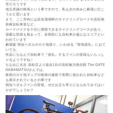
市だそうです
地元所縁の映画という事ですので、私も次の休みに劇場に行こ
うかと思います
さて、ここ市内には浜名湖湖畔のサイクリングロードや浜松御
前崎自転車道など、
ロードバイクを十分に満喫できるサイクリングコースがあり、
温暖な気候も相まって、全国的にも自転車が盛んなエリアとい
われています
劇場版 弱虫ペダルのロケ地巡り、いわゆる『聖地巡礼』におて
いても、
作品にちなんで自転車で『巡礼』するファンの皆様もいらっし
ゃるようですね！
ちなみに大吉 浜松店より徒歩1分の浜松魅力発信館 The GATE
HAMAMATSUさんでは、
映画のロケ地マップや映画の撮影で実際に使われた自転車など
も展示されているとの事です
弱虫ペダルファンの皆様、ぜひお立ち寄りになられてみてはい
かがでしょうか？