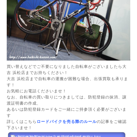
買い替えなどでご不要になりました自転車がございましたら大
吉 浜松店までお持ちください！
大吉 浜松店まで自転車の運搬が困難な場合、出張買取も承りま
す！
お気軽にお電話くださいませ！
なお、自転車の買い取りにつきましては、防犯登録の抹消、譲
渡証明書の作成、
あるいは防犯登録カードをご一緒にご持参頂く必要がございま
す
詳しくはこちら
ロードバイクを売る際のルール
の記事をご確認
下さいませ！