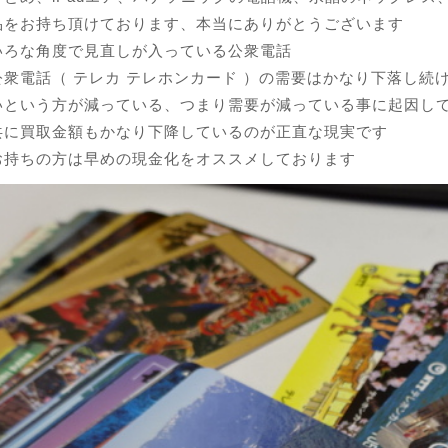
品をお持ち頂けております、本当にありがとうございます
いろな角度で見直しが入っている公衆電話
衆電話（ テレカ テレホンカード ）の需要はかなり下落し続
いという方が減っている、つまり需要が減っている事に起因し
共に買取金額もかなり下降しているのが正直な現実です
お持ちの方は早めの現金化をオススメしております