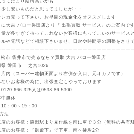
思ってたより結構高いかも
う少し安いものだと思ってましたが・・
テレカ売って下さい、お早目の現金化をオススメします
に大吉 バロー磐田店より『 出張買取 サービス』のご案内で
、量が多すぎて持ってこれないお客様にもってこいのサービス
ールや電話などで相談下さいませ、日次や時間等の調整をさせ
ーーーーーーーーーーーーーーーーーーーーーーーーーーーー
浜松市 袋井市で売るなら？買取 大吉 バロー磐田店
県 磐田市 二之宮1026
田店内（スーパー建物正面より右側が入口、元オカノです）
べないお客様の為に、出張査定もやっております
20-666-325又は0538-86-5300
年中無休
0：00～19：00
方法
来店のお客様：磐田駅より見付線を南に車で３分（無料の共有
来店のお客様：『御殿下』で下車、南へ徒歩2分