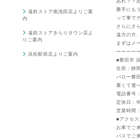
あれ？？
勝手にも
遠鉄ストア南浅田店よりご案
って事で
内
さらにさら
遠鉄ストアきらりタウン店よ
遠方の方
りご案内
まずはメ
ーーーー
浜松駅前店よりご案内
■
磐田市 
住所：静岡
バロー磐
重くて運
電話番号：01
定休日：
営業時間：1
■アクセス
お車でご
バスでご