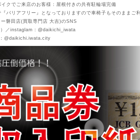
バイクでご来店のお客様：屋根付きの共有駐輪場完備
で『バリアフリー』となっておりますので車椅子もそのままご
ロー磐田店(買取専門店 大吉)のSNS
r）／instaglam：@daikichi_iwata
@daikichi.iwata.city