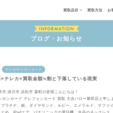
買取品目
買取方法
お
INFORMATION
ブログ・お知らせ
テレカ/テレホンカード
話×テレカ×買取金額≒割と下落している現実
井市 掛川市 浜松市 森町の皆様こんにちは！
レホンカード テレフォンカード 買取 大吉バロー磐田店と申し
、プラチナ、銀、ダイヤモンド、ルビー、エメラルド、サファ
まとめ、iPadエア、パナソニックの電話機、水晶のネックレス