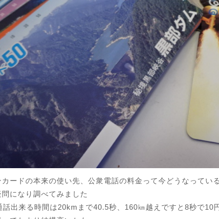
ンカードの本来の使い先、公衆電話の料金って今どうなってい
疑問になり調べてみました
通話出来る時間は20kmまで40.5秒、160㎞越えですと8秒で10