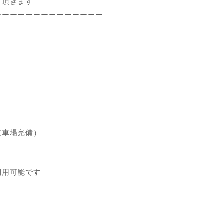
て頂きます
ーーーーーーーーーーーーーー
駐車場完備）
利用可能です