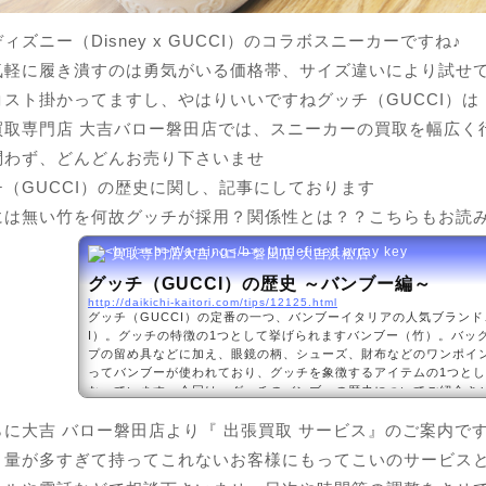
ィズニー（Disney x GUCCI）のコラボスニーカーですね♪
気軽に履き潰すのは勇気がいる価格帯、サイズ違いにより試せ
コスト掛かってますし、やはりいいですねグッチ（GUCCI）は
買取専門店 大吉バロー磐田店では、スニーカーの買取を幅広く
問わず、どんどんお売り下さいませ
（GUCCI）の歴史に関し、記事にしております
には無い竹を何故グッチが採用
？関係性とは？？こちらもお読
買取専門店大吉バロー磐田店 大吉浜松店
グッチ（GUCCI）の歴史 ～バンブー編～
http://daikichi-kaitori.com/tips/12125.html
グッチ（GUCCI）の定番の一つ、バンブーイタリアの人気ブランド
I）。グッチの特徴の1つとして挙げられますバンブー（竹）。バッ
プの留め具などに加え、眼鏡の柄、シューズ、財布などのワンポイ
ってバンブーが使われており、グッチを象徴するアイテムの1つと
なっています。今回は、グッチのバンブーの歴史についてご紹介さ
チとバンブーバンブー、すなわち、竹。他のブランドと一線を画し、
に大吉 バロー磐田店より『 出張買取 サービス』のご案内で
の魅力の1つです。竹は日本や中...
、量が多すぎて持ってこれないお客様にもってこいのサービス