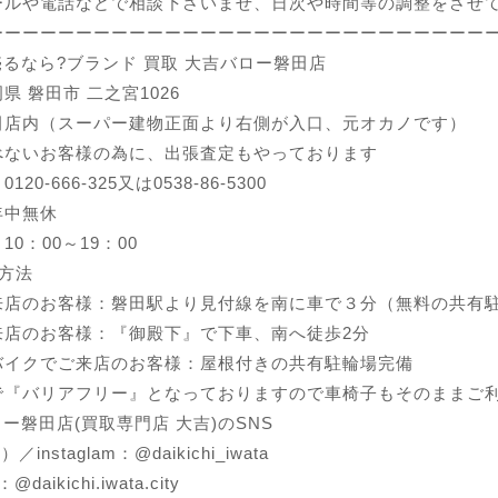
ールや電話などで相談下さいませ、日次や時間等の調整をさせ
ーーーーーーーーーーーーーーーーーーーーーーーーーーーー
売るなら?ブランド 買取 大吉バロー磐田店
県 磐田市 二之宮1026
田店内（スーパー建物正面より右側が入口、元オカノです）
べないお客様の為に、出張査定もやっております
20-666-325又は0538-86-5300
年中無休
0：00～19：00
方法
来店のお客様：磐田駅より見付線を南に車で３分（無料の共有
来店のお客様：『御殿下』で下車、南へ徒歩2分
バイクでご来店のお客様：屋根付きの共有駐輪場完備
で『バリアフリー』となっておりますので車椅子もそのままご
ロー磐田店(買取専門店 大吉)のSNS
r）／instaglam：@daikichi_iwata
@daikichi.iwata.city