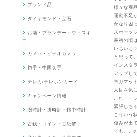
ブランド品
様々な商
運動不足
ダイヤモンド・宝石
かなり困
スポーツ
お酒・ブランデー・ウィスキ
ー
最初の頃
いちいちD
カメラ・ビデオカメラ
と思って
インスタ
切手・中国切手
アップし
テレカ/テレホンカード
ヨガマッ
人目を気
キャンペーン情報
これ・・
緊張しち
腕時計・掛時計・懐中時計
こういう
傷みが出
古銭・コイン・古紙幣
でも、こ