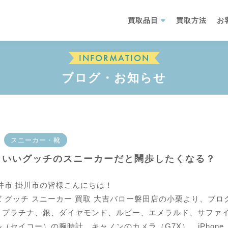
買取品目
買取方法
お
INFORMATION
ブログ・お知らせ
スニーカー・靴
といいグッチのスニーカーだと闊歩したくなる？
井市 掛川市の皆様こんにちは！
 グッチ スニーカー 買取 大吉バロー磐田店の小栗より、ブ
、プラチナ、銀、ダイヤモンド、ルビー、エメラルド、サファ
（セイコー）の腕時計、キャノンのカメラ（G7X）、iPhon