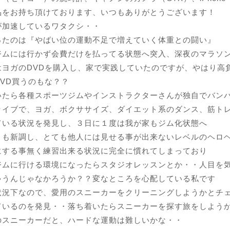
品をお持ち頂けております、いつもありがとうございます！
が加速しているワタクシ・・
ったのは『やばい位の運動不足で増えていく体重との闘い』
ジムには行かず会費だけを払ってる状態へ突入、深夜のマラソ
はヨガのDVDを購入し、家で実践していたのですが、やはり高
VD買うのもな？？
いたら各種スポーツジムやインストラクターさんが独自でバン
ライブで、ヨガ、ボクササイズ、ダイエット系のダンス、筋ト
ている状況を発見し、３日に１度は我が家もジム化状態へ
トも新調し、とても他人には見せる事が出来ないレベルのヘロ
にする事無く練習出来る状況に完全に慣れてしまっており
ジムに行ける環境になったらスタジオレッスンとか・・人目を
ゃうんじゃなかろうか？？変なところを心配している私です
状況下なので、愛用のスニーカーをクリーニングしようかとチ
ているのを発見・・落ち着いたらスニーカーを探す旅をしよう
のスニーカーだと、ハードな運動は難しいかな・・