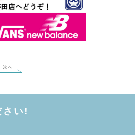
次へ
さい!