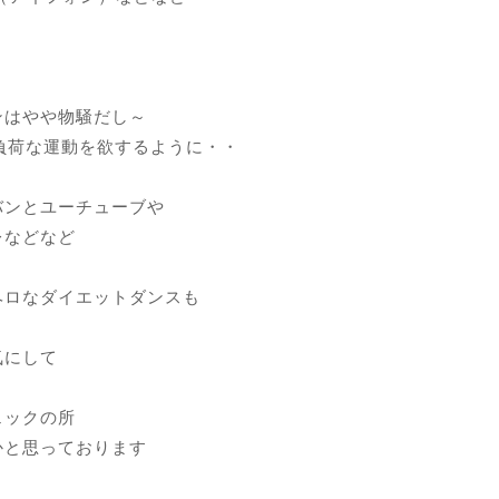
ンはやや物騒だし～
負荷な運動を欲するように・・
バンとユーチューブや
レなどなど
ヘロなダイエットダンスも
気にして
ェックの所
かと思っております