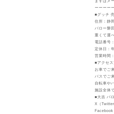
まずはメ
ーーーー
■
グッチ 
住所：静岡
バロー磐
重くて運
電話番号：01
定休日：
営業時間：1
■アクセス
お車でご
バスでご
自転車や
施設全体
■大吉 バ
X（Twitte
Facebook：