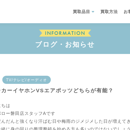
買取品目
買取方法
お
INFORMATION
ブログ・お知らせ
TV/テレビ/オーディオ
ーカーイヤホンVSエアポッツどちらが有能？
にちは
バロー磐田店スタッフAです
だんだんと強くなり汗ばむ日や梅雨のジメジメした日が増えて
一緒に身の回りの整理整頓を始める方も多いのではないでしょ