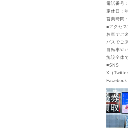
電話番号：01
定休日：
営業時間：1
■アクセス
お車でご
バスでご
自転車や
施設全体
■SNS
X（Twitte
Facebook：