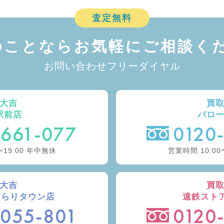
査定無料
のことなら
お気軽にご相談くだ
お問い合わせフリーダイヤル
大吉
買
駅前店
バロ
-661-077
0120
〜19:00 年中無休
営業時間 10:00
大吉
買
きらりタウン店
遠鉄スト
-055-801
0120