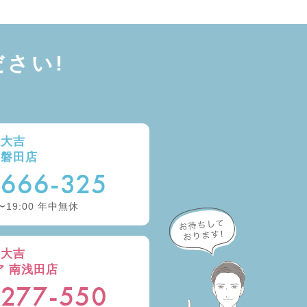
さい!
取大吉
ー磐田店
-666-325
〜19:00 年中無休
取大吉
ア 南浅田店
-277-550