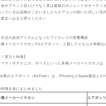
、金やブランド品だけでなく実は最新のガジェットやオーディ
眠っているお品物がございましたらエアコンの効いた涼しい店
料査定へお立ち寄りください
常生活の必須アイテムとなったワイヤレスの音響機器
各種メーカーイヤホンVSエアポッツ」と題してどちらが有能な
較！実力と特徴】
オーディオテクニカ、ボーズといった各種メーカーイヤホンは
ple製のエアポッツ（AirPods）は、iPhoneなどApple
の特徴を表にまとめました
各種メーカーイヤホン
エアポッ