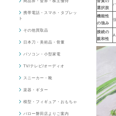
商品券・金券・株主優待
音質の
選択肢
携帯電話・スマホ・タブレッ
機能性
ト
の強み
その他買取品
接続の
親和性
日本刀・美術品・骨董
パソコン・小型家電
TV/テレビ/オーディオ
スニーカー・靴
楽器・ギター
模型・フィギュア・おもちゃ
バロー磐田店よりご案内