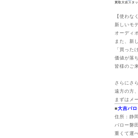
買取大吉スタッ
【使わな
新しいモ
オーディ
また、新
「買った
価値が落
皆様のご
さらにさ
遠方の方
まずはメ
■
大吉バロ
住所：静岡
バロー磐
重くて運