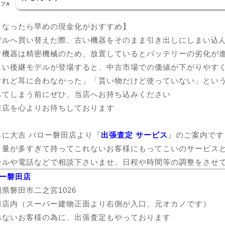
フA
くなったら早めの現金化がおすすめ】
デルへ買い替えた際、古い機器をそのまま引き出しにしまい込
オ機器は精密機械のため、放置しているとバッテリーの劣化が
しい後継モデルが登場すると、中古市場での価値が下がりやす
けれど耳に合わなかった」「貰い物だけど使っていない」とい
ちてしまう前にぜひ、当店へお持ち込みください
来店を心よりお待ちしております
らに大吉 バロー磐田店より『
出張査定 サービス
』のご案内です
、量が多すぎて持ってこれないお客様にもってこいのサービス
ールや電話などで相談下さいませ、日程や時間等の調整をさせ
ー磐田店
県磐田市二之宮1026
田店内（スーパー建物正面より右側が入口、元オカノです）
べないお客様の為に、出張査定もやっております