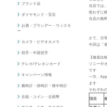
ブランド品
当店では
使わずに
ダイヤモンド・宝石
当店の無
お酒・ブランデー・ウィスキ
ー
さて、日
カメラ・ビデオカメラ
今回は「
切手・中国切手
【徹底比
テレカ/テレホンカード
ソニーや
です
キャンペーン情報
一方、Ap
ます
腕時計・掛時計・懐中時計
それぞれ
古銭・コイン・古紙幣
項目