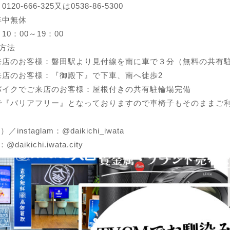
20-666-325又は0538-86-5300
年中無休
0：00～19：00
方法
来店のお客様：磐田駅より見付線を南に車で３分（無料の共有
来店のお客様：『御殿下』で下車、南へ徒歩2
バイクでご来店のお客様：屋根付きの共有駐輪場完備
で『バリアフリー』となっておりますので車椅子もそのままご
r）／instaglam：@daikichi_iwata
@daikichi.iwata.city