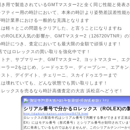
利き用で製造されているGMTマスター2と全く同じ性能と発表
レフティー用の時計において、本来の時計より姿勢差誤差性能
が時計業界における一般的な見識となります
スは軽々とこの問題をクリアした、と言うことになりますね
のROLEX人気の影響か、GMTマスター2（126720VTNR
の時計につき、査定においても最大限の金額で頑張ります！
松店ではロレックスの買い取りを強化中です！
イトナ、サブマリーナ、GMTマスター2、ヨットマスター、エク
ローラー2をはじめ、シードゥエラー、ディープシー、エアキン
ャスト、デイデイト、チェリーニ、スカイドゥエラーまで
スは壊れていても、どんな状態でも買い取りします！
ロレックスを売るなら時計高価査定の大吉 浜松店へどうぞ！
買取専門店大吉バロー磐田店 大吉浜松店
シリアル番号で分かるロレックス（ROLEX)の
http://daikichi-kaitori.com/tips/8478.html
ロレックスの製造年代はシリアル番号で判断する事ができます正規品
EX）にはモデル番号（形式番号）とシリアル番号が刻印されていま
式に発表しているものではありませんが、このシリアルナンバーか