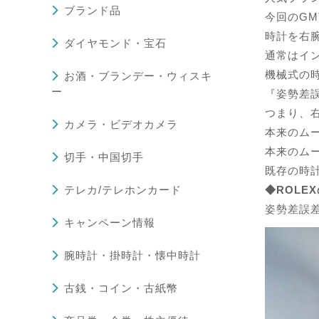
ブランド品
今回のG
時計を右
ダイヤモンド・宝石
通常はイ
機械式の
お酒・ブランデー・ウィスキ
ー
『姿勢差
つまり、
カメラ・ビデオカメラ
本来のム
本来のム
切手・中国切手
既存の時
テレカ/テレホンカード
◆ROLE
姿勢差誤
キャンペーン情報
腕時計・掛時計・懐中時計
古銭・コイン・古紙幣