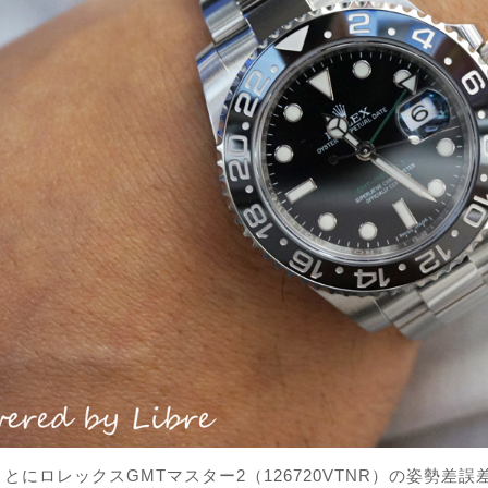
とにロレックスGMTマスター2（126720VTNR）の姿勢差