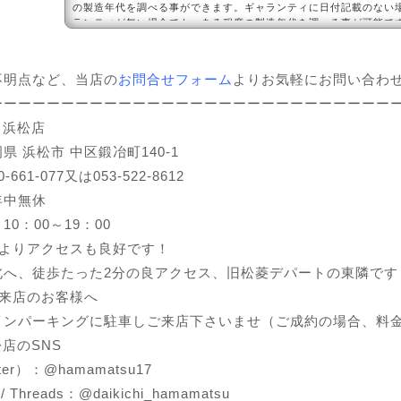
の製造年代を調べる事ができます。ギャランティに日付記載のない
ランティが無い場合でも、ある程度の製造年代を調べる事が可能です
ーはどこに刻印されているのでしょうか？まず、時計の12時方向の
の間にロレッ...
不明点など、当店の
お問合せフォーム
よりお気軽にお問い合わ
ーーーーーーーーーーーーーーーーーーーーーーーーーーーー
 浜松店
県 浜松市 中区鍛冶町140-1
-661-077又は053-522-8612
年中無休
0：00～19：00
駅よりアクセスも良好です！
北へ、徒歩たった2分の良アクセス、旧松菱デパートの東隣です
ご来店のお客様へ
インパーキングに駐車しご来店下さいませ（ご成約の場合、料
松店のSNS
ter）：
@hamamatsu17
m / Threads：@daikichi_hamamatsu