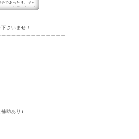
場合であったり、ギャ
。 ■シリアルナンバ
ベルトを外すと、ラグ
せ下さいませ！
ーーーーーーーーーーーーーー
金補助あり）