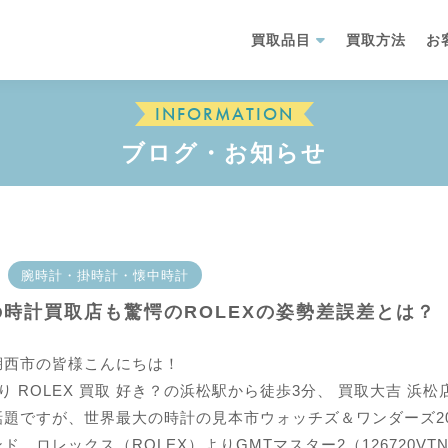
買取品目
買取方法
お
INFORMATION
ブログ・お知らせ
腕時計・掛時計・懐中時計
時計買取店も驚愕のROLEXの姿勢差誤差とは？
湖西市の皆様こんにちは！
り ROLEX 買取 好き？の浜松駅から徒歩3分、 買取大吉 浜
話題ですが、世界最大の時計の見本市ウォッチズ＆ワンダーズ20
ド、ロレックス（ROLEX）よりGMTマスター2（126720V