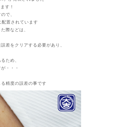
ります！
すので、
に配置されています
した際などは、
差誤差をクリアする必要があり、
あるため、
すが・・・
じる精度の誤差の事です