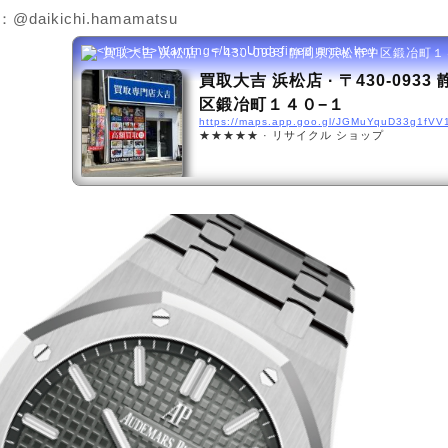
：@daikichi.hamamatsu
買取大吉 浜松店 · 〒430-0933 静岡県浜松市中区鍛冶町
買取大吉 浜松店 · 〒430-093
区鍛冶町１４０−１
https://maps.app.goo.gl/JGMuYquD33g1fVV
★★★★★ · リサイクル ショップ