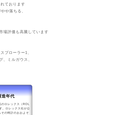
されております
がやや落ちる、
）の市場評価も高騰しています
スプローラー1、
グ、ミルガウス、
製造年代
のロレックス（ROL
す。ロレックス社が公
らその時計のおおよそ