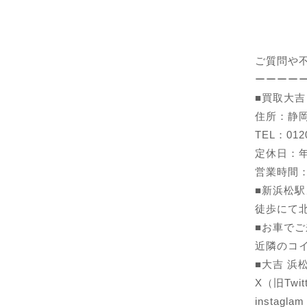
ご質問や
ーーーー
■
買取大吉
住所：静岡
TEL：0120
定休日：
営業時間：1
■新浜松
徒歩にて
■お車で
近隣のコ
■大吉 浜
X（旧Twit
instagla