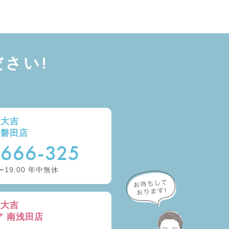
さい!
取大吉
ー磐田店
-666-325
〜19:00 年中無休
取大吉
ア 南浅田店