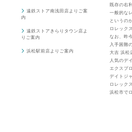
既存の右
遠鉄ストア南浅田店よりご案
一般的な
内
というの
ロレック
遠鉄ストアきらりタウン店よ
なお、昨今
りご案内
入手困難
浜松駅前店よりご案内
大吉 浜
人気のデ
エクスプ
デイトジ
ロレック
浜松市で