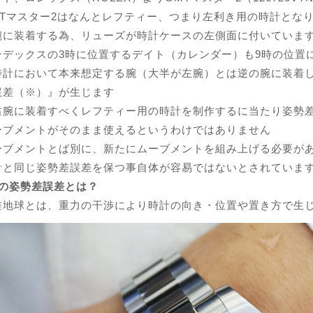
MTマスター2はなんとレフティー、つまり左利き用の時計とな
腕に装着する為、リューズが時計ケースの左側面に付いていま
ンデックスの3時に位置するデイト（カレンダー）も9時の位置
時計において本来想定する腕（大半が左腕）とは逆の腕に装着
誤差（※）』が生じます
右腕に装着すべくレフティー用の時計を制作するに当たり姿勢
ーブメントがそのまま使えるというわけではありません
ーブメントとば別に、新たにムーブメントを組み上げる必要が
計と同じ姿勢差誤差を保つ事自体が容易ではないとされていま
Xの姿勢差誤差とは？
差地球とは、重力の干渉により時計の向き・位置や置き方で生