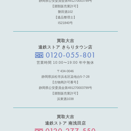
静岡県公安委員会第491270003799号
【酒類販売業許可】
磐田酒102
【遺品整理士】
IS21840号
買取大吉
遠鉄ストア きらりタウン店
0120-055-801
営業時間 10:00〜19:00 年中無休
〒434-0046
静岡県浜松市浜名区染地台5-7-28
【古物商許可番号】
静岡県公安委員会第491270003799号
【酒類販売業許可】
浜東酒1038
買取大吉
遠鉄ストア 南浅田店