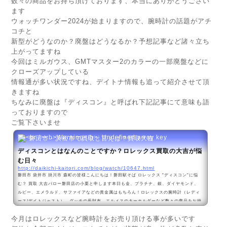
数々の商品をお持ち頂けております、本当にありがとうござい
ます
ウォッチワンダー2024が始まりますので、腕時計の話題がアチ
コチと
新型がどうなのか？廃盤はどうなるか？予想記事など諸々立ち
上がってますね
今回はミルガウス、GMTマスター2のカラーの一部廃盤などに
クローズアップしている
情報通が多い状況ですね、デイトナ情報も追って紹介させて頂
きますね
ちなみに廃盤は『ディスコン』と呼ばれ下記記事にて意味も語
っておりますので
ご覧下さいませ
磐田市・浜松市で買取と言えば？買取大吉
ディスコンとはなんのことですか？ロレックス買取の大吉が悩
む日々
http://daikichi-kaitori.com/blog/watch/10647.html
磐田市 袋井市 掛川市 森町の皆様こんにちは！磐田駅そば ロレックス "ディスコン"に悩
む？ 買取 大吉バロー磐田店の小栗と申します本日も金、プラチナ、銀、ダイヤモンド、
ルビー、エメラルド、サファイアなどの貴金属はもちろん！ロレックスの腕時計（レディ
ース/デイトジャスト）、グッチの長財布、エルメスのキーホルダーなど数々の商品をお持
ち頂けております、いつもありがとうございます割とカタカナ言葉が、イマイチという
今月はロレックスなど腕時計をお売り頂ける事が多いです
か、かなり苦手な私・・ただ単純に覚えれきないだけだと思うのですが・・今回は、私が
今だに...