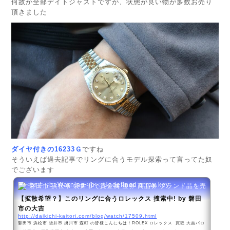
何故か全部デイトジャストですが、状態が良い物が多数お売り
頂きました
ダイヤ付きの16233Ｇ
ですね
そういえば過去記事でリングに合うモデル探索って言ってた奴
でございます
磐田市 浜松市 袋井市で貴金属 金券 商品券 ブランド品を売るなら
【拡散希望？】このリングに合うロレックス 捜索中! by 磐田
市の大吉
http://daikichi-kaitori.com/blog/watch/17509.html
磐田市 浜松市 袋井市 掛川市 森町 の皆様こんにちは！ROLEX ロレックス 買取 大吉バロ