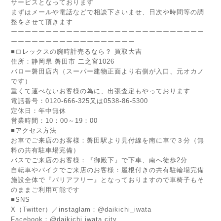
サービスとなっております
まずはメールや電話などで相談下さいませ、日次や時間等の調
整をさせて頂きます
ーーーーーーーーーーーーーーーーーーーーーーーーーーーー
ーーーーーーーーーーーーーーーーーー
■
ロレックスの腕時計売るなら？ 買取大吉
住所：静岡県 磐田市 二之宮1026
バロー磐田店内（スーパー建物正面より右側が入口、元オカノ
です）
重くて運べないお客様の為に、出張査定もやっております
電話番号：0120-666-325又は0538-86-5300
定休日：年中無休
営業時間：10：00～19：00
■アクセス方法
お車でご来店のお客様：磐田駅より見付線を南に車で３分（無
料の共有駐車場完備）
バスでご来店のお客様：『御殿下』で下車、南へ徒歩2分
自転車やバイクでご来店のお客様：屋根付きの共有駐輪場完備
施設全体で『バリアフリー』となっておりますので車椅子もそ
のままご利用可能です
■SNS
X（Twitter）／instaglam：@daikichi_iwata
Facebook：@daikichi.iwata.city