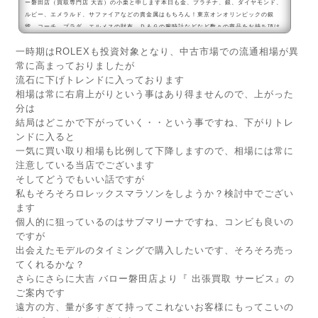
ー磐田店（買取専門店 大吉）の小栗と申します本日も金、プラチナ、銀、ダイヤモンド、
ルビー、エメラルド、サファイアなどの貴金属はもちろん！東京オンオリンピックの銀
貨、コーチ、プラダ、エルメスの財布、Ｄ＆Ｇの腕時計などなど数々の商品をお持ち頂け
ております、本当にありがとうございます◆ロレックスが値上げ1月1日より ロレックス
一時期はROLEXも投資対象となり、中古市場での流通相場が異
の価格改定が行われ、一部のモデルを除き2～3％前後値上げ・・私の狙っているデイトナ
（116500LN）のホ...
常に高まっておりましたが
流石に下げトレンドに入っております
相場は常に右肩上がりという事はあり得ませんので、上がった
分は
結局はどこかで下がっていく・・という事ですね、下がりトレ
ンドに入ると
一気に買い取り相場も比例して下降しますので、相場には常に
注意している当店でございます
そしてどうでもいい話ですが
私もそろそろロレックスマラソンをしようか？検討中でござい
ます
個人的に狙っているのはサブマリーナですね、コンビも良いの
ですが
出会えたモデルのタイミングで購入したいです、そろそろ売っ
てくれるかな？
さらにさらに大吉 バロー磐田店より『 出張買取 サービス』の
ご案内です
遠方の方、量が多すぎて持ってこれないお客様にもってこいの