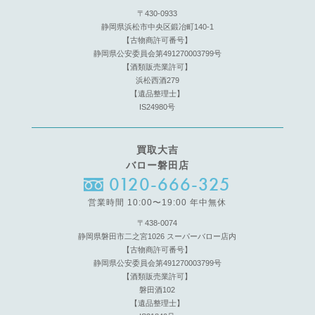
〒430-0933
静岡県浜松市中央区鍛冶町140-1
【古物商許可番号】
静岡県公安委員会第491270003799号
【酒類販売業許可】
浜松西酒279
【遺品整理士】
IS24980号
買取大吉
バロー磐田店
0120-666-325
営業時間 10:00〜19:00 年中無休
〒438-0074
静岡県磐田市二之宮1026 スーパーバロー店内
【古物商許可番号】
静岡県公安委員会第491270003799号
【酒類販売業許可】
磐田酒102
【遺品整理士】