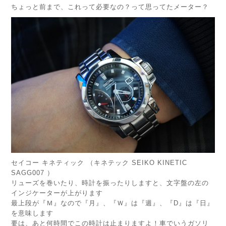
ちょっと前まで、これって必要なの？って思ってたメーター？
セイコー キネティック （キネテック SEIKO KINETIC
SAGG007 ）
リューズを巻いたり、時計を振ったりしますと、文字盤の左の
インジケーターが上がります
最上段が『Ｍ』なので『月』、『Ｗ』は『週』、『D』は『日』
を意味します
要は、あと何時間でこの時計は止まりますよ！車でいうガソリ