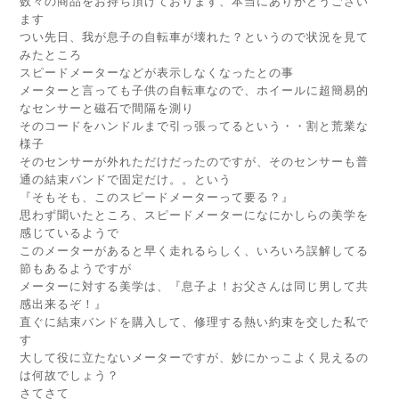
数々の商品をお持ち頂けております、本当にありがとうござい
ます
つい先日、我が息子の自転車が壊れた？というので状況を見て
みたところ
スピードメーターなどが表示しなくなったとの事
メーターと言っても子供の自転車なので、ホイールに超簡易的
なセンサーと磁石で間隔を測り
そのコードをハンドルまで引っ張ってるという・・割と荒業な
様子
そのセンサーが外れただけだったのですが、そのセンサーも普
通の結束バンドで固定だけ。。という
『そもそも、このスピードメーターって要る？』
思わず聞いたところ、スピードメーターになにかしらの美学を
感じているようで
このメーターがあると早く走れるらしく、いろいろ誤解してる
節もあるようですが
メーターに対する美学は、『息子よ！お父さんは同じ男して共
感出来るぞ！』
直ぐに結束バンドを購入して、修理する熱い約束を交した私で
す
大して役に立たないメーターですが、妙にかっこよく見えるの
は何故でしょう？
さてさて