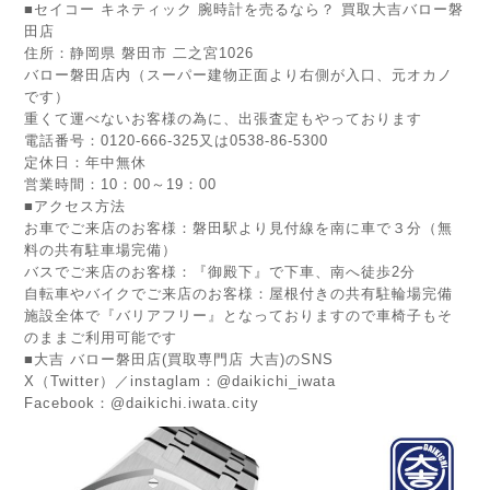
■
セイコー キネティック 腕時計を売るなら？ 買取大吉バロー磐
田店
住所：静岡県 磐田市 二之宮1026
バロー磐田店内（スーパー建物正面より右側が入口、元オカノ
です）
重くて運べないお客様の為に、出張査定もやっております
電話番号：0120-666-325又は0538-86-5300
定休日：年中無休
営業時間：10：00～19：00
■アクセス方法
お車でご来店のお客様：磐田駅より見付線を南に車で３分（無
料の共有駐車場完備）
バスでご来店のお客様：『御殿下』で下車、南へ徒歩2分
自転車やバイクでご来店のお客様：屋根付きの共有駐輪場完備
施設全体で『バリアフリー』となっておりますので車椅子もそ
のままご利用可能です
■大吉 バロー磐田店(買取専門店 大吉)のSNS
X（Twitter）／instaglam：@daikichi_iwata
Facebook：@daikichi.iwata.city