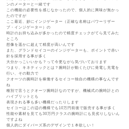
ンのメーターと一緒です
この機能の必要性を感じなかったので、個人的に興味が無かっ
たのですが
ここ最近、妙にインジゲーター（正確な名称はパワーリザー
ブ・インジゲーター）の
時計のお持ち込みが多かったので精度チェックがてら見てみた
ところ
想像を遥かに超えて精度が高いんです
また、グランドセイコーのインジゲーターも、ポイントで赤い
針を採用する事が多く
大分かっこいいかも？って今更ながら気づいております
つまり、キネティックとは？腕時計が動くたびに発電し充電を
行い、その動力で
クオーツの腕時計を稼働するセイコー独自の機構の事なんです
ね
種別で言うとクオーツ腕時計なのですが、機械式の腕時計との
ハイブリットとも
表現される事も多い機構だったりします
セイコーはこの辺の機構でも10万円前後で販売する事が多く
性能や素材を見ても30万円クラスの腕時計にも見劣りしないん
ですよね
個人的にダイバーズ系のデザインで１本欲しい！