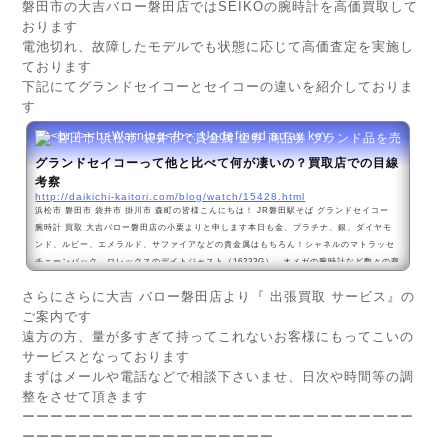
磐田市の大吉バロー磐田店ではSEIKOの腕時計を高価買取して
おります
電池切れ、故障したモデルでも状態に応じて高価査定を実施し
ております
下記にてグランドセイコーとセイコーの違いを紹介しておりま
す
磐田市 浜松市 袋井市で貴金属 金券 商品券 ブランド品を売るなら
グランドセイコーって他と比べて何が凄いの？買取店での目線
考察
http://daikichi-kaitori.com/blog/watch/15428.html
浜松市 磐田市 袋井市 掛川市 森町の皆様こんにちは！ JR磐田駅そば グランドセイコー
腕時計 買取 大吉バロー磐田店の小栗よりと申します本日も金、プラチナ、銀、ダイヤモ
ンド、ルビー、エメラルド、サファイアなどの貴金属はもちろん！シャネルのマトラッセ
チェーンバック、ロレックスのデイトジャスト（16233G）、オメガの腕時計など数々の商
品をお持ち頂けております、本当にありがとうございます先日より個人的に取り組んでい
さらにさらに大吉 バロー磐田店より『 出張買取 サービス』の
る事がありまして我が家で使用しているクォーツの掛時計の修理、修理というかムーブメ
ントを交換したい...
ご案内です
遠方の方、量が多すぎて持ってこれないお客様にもってこいの
サービスとなっております
まずはメールや電話などで相談下さいませ、日次や時間等の調
整をさせて頂きます
ーーーーーーーーーーーーーーーーーーーーーーーーーーーー
ーーーーーーーーーーーーーーーーーー