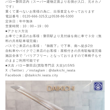
バロー磐田店内（スーパー建物正面より右側が入口、元オカノ
です）
重くて運べないお客様の為に、出張査定もやっております
電話番号：0120-666-325又は0538-86-5300
定休日：年中無休
営業時間：10：00～19：00
■アクセス方法
お車でご来店のお客様：磐田駅より見付線を南に車で３分（無
料の共有駐車場完備）
バスでご来店のお客様：『御殿下』で下車、南へ徒歩2分
自転車やバイクでご来店のお客様：屋根付きの共有駐輪場完備
施設全体で『バリアフリー』となっておりますので車椅子もそ
のままご利用可能です
■大吉 バロー磐田店(買取専門店 大吉)のSNS
X（Twitter）／instaglam：@daikichi_iwata
Facebook：@daikichi.iwata.city