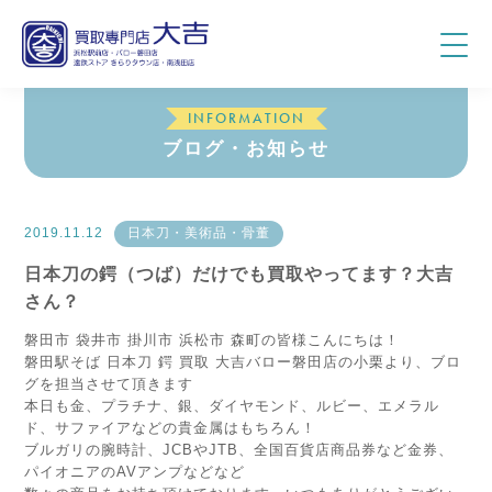
INFORMATION
ブログ・お知らせ
2019.11.12
日本刀・美術品・骨董
日本刀の鍔（つば）だけでも買取やってます？大吉
さん？
磐田市 袋井市 掛川市 浜松市 森町の皆様こんにちは！
磐田駅そば 日本刀 鍔 買取 大吉バロー磐田店の小栗より、ブロ
グを担当させて頂きます
本日も金、プラチナ、銀、ダイヤモンド、ルビー、エメラル
ド、サファイアなどの貴金属はもちろん！
ブルガリの腕時計、JCBやJTB、全国百貨店商品券など金券、
パイオニアのAVアンプなどなど