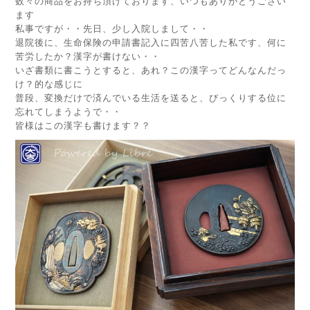
数々の商品をお持ち頂けております、いつもありがとうござい
ます
私事ですが・・先日、少し入院しまして・・
退院後に、生命保険の申請書記入に四苦八苦した私です、何に
苦労したか？漢字が書けない・・
いざ書類に書こうとすると、あれ？この漢字ってどんなんだっ
け？的な感じに
普段、変換だけで済んでいる生活を送ると、びっくりする位に
忘れてしまうようで・・
皆様はこの漢字も書けます？？