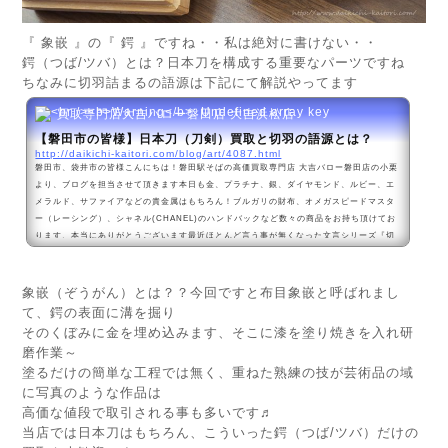
『 象嵌 』の『 鍔 』ですね・・私は絶対に書けない・・
鍔（つば/ツバ）とは？日本刀を構成する重要なパーツですね
ちなみに
切羽詰まるの語源は下記にて解説
やってます
買取専門店大吉バロー磐田店 大吉浜松店
【磐田市の皆様】日本刀（刀剣）買取と切羽の語源とは？
http://daikichi-kaitori.com/blog/art/4087.html
磐田市、袋井市の皆様こんにちは！磐田駅そばの高価買取専門店 大吉バロー磐田店の小栗
より、ブログを担当させて頂きます本日も金、プラチナ、銀、ダイヤモンド、ルビー、エ
メラルド、サファイアなどの貴金属はもちろん！ブルガリの財布、オメガスピードマスタ
ー（レーシング）、シャネル(CHANEL)のハンドバックなど数々の商品をお持ち頂けてお
ります、本当にありがとうございます最近ほとんど言う事が無くなった文言シリーズ『切
羽詰まる』物事のさし迫って身動きが取れない状態を言うのですが、最近だと『いっぱい
いっぱい～』『テン...
象嵌（ぞうがん）とは？？今回ですと布目象嵌と呼ばれまし
て、鍔の表面に溝を掘り
そのくぼみに金を埋め込みます、そこに漆を塗り焼きを入れ研
磨作業～
塗るだけの簡単な工程では無く、重ねた熟練の技が芸術品の域
に写真のような作品は
高価な値段で取引される事も多いです♬
当店では日本刀はもちろん、こういった鍔（つば/ツバ）だけの