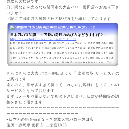
買取も大歓迎です
刀、鍔などを売るなら磐田市の大吉バロー磐田店へお売り下さ
いませ！
下記にて
日本刀の房袋の紐の結び方を記事
にしております
買取専門店大吉バロー磐田店 大吉浜松店
日本刀の豆知識 ～刀袋の房紐の結び方はどうすれば？～
http://daikichi-kaitori.com/tips/13721.html
日本刀の保存袋にある房紐をどう結べば良いでしょうか？ほどけたままの刀袋にある房紐
があります、これはどのように結べば良いのでしょうか？今回は刀の買取専門店が画像を
交えてご案内させて頂きます。では、実際に結んでみましょう！画像では上から下へ房紐
を巻いておりますが、逆に下から上に巻き下ろす方法もございます。縫い目により巻き上
げの向きも変わります。①刀袋に刀を入れ。袋を折返し房紐を巻き始めましょう ②結ぶ
分の房紐を写真のように巻きあげた部分に挟み込みます ③通...
さらにさらに大吉 バロー磐田店より『 出張買取 サービス』の
ご案内です
遠方の方、量が多すぎて持ってこれないお客様にもってこいの
サービスとなっております
まずはメールや電話などで相談下さいませ、日次や時間等の調
整をさせて頂きます
ーーーーーーーーーーーーーーーーーーーーーーーーーーーー
ーーーーーーーーーーーーーーーーーー
■
日本刀の鍔を売るなら？買取大吉バロー磐田店
住所：静岡県 磐田市 二之宮1026