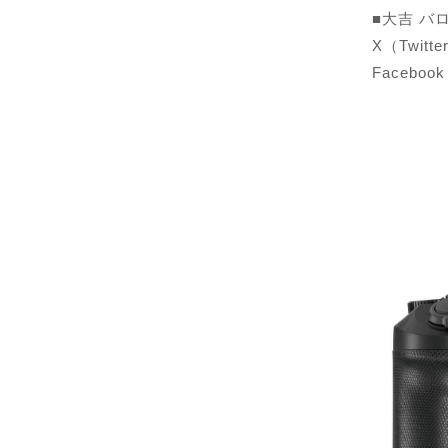
■大吉 バ
X（Twitte
Facebook：