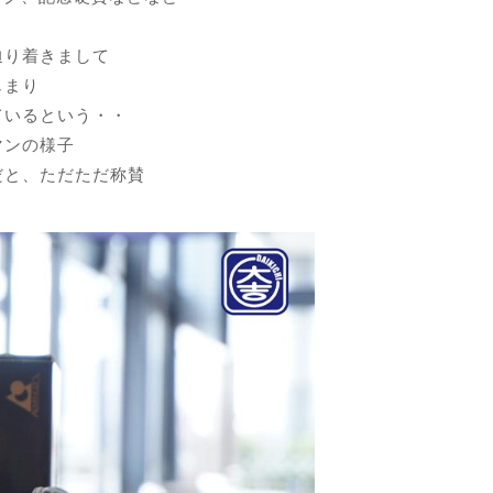
辿り着きまして
じまり
ているという・・
マンの様子
だと、ただただ称賛