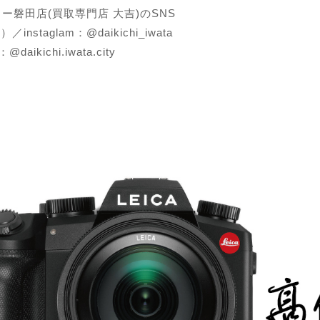
ロー磐田店(買取専門店 大吉)のSNS
r）／instaglam：@daikichi_iwata
@daikichi.iwata.city