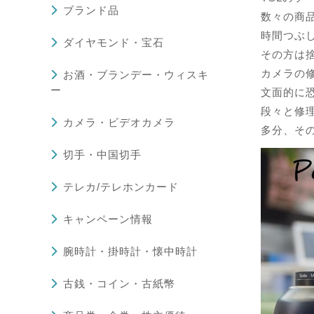
ブランド品
数々の商
時間つぶ
ダイヤモンド・宝石
その方は
カメラの
お酒・ブランデー・ウィスキ
ー
文面的に
段々と修
カメラ・ビデオカメラ
多分、そ
切手・中国切手
テレカ/テレホンカード
キャンペーン情報
腕時計・掛時計・懐中時計
古銭・コイン・古紙幣