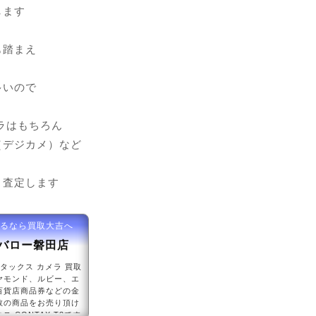
します
も踏まえ
多いので
メラはもちろん
（デジカメ）など
り査定します
売るなら買取大吉へ
吉バロー磐田店
ンタックス カメラ 買取
ヤモンド、ルビー、エ
百貨店商品券などの金
数の商品をお売り頂け
CONTAX T3です