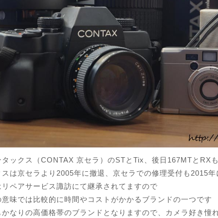
タックス（CONTAX 京セラ）のSTとTix、後日167MTとR
スは京セラより2005年に撤退、京セラでの修理受付も2015
はリペアサービス諏訪にて継承されてますので
の意味では比較的に時間やコストがかかるブランドの一つです
もかなりの高価格帯のブランドとなりますので、カメラ好き憧