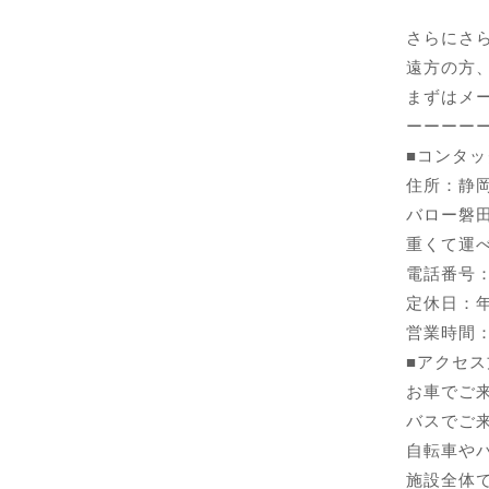
さらにさら
遠方の方
まずはメ
ーーーー
■
コンタッ
住所：静岡
バロー磐
重くて運
電話番号：01
定休日：
営業時間：1
■アクセス
お車でご
バスでご
自転車や
施設全体