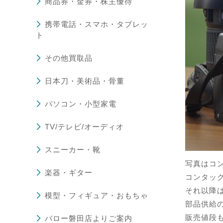
商品券・金券・株主優待
携帯電話・スマホ・タブレッ
ト
その他買取品
日本刀・美術品・骨董
パソコン・小型家電
TV/テレビ/オーディオ
スニーカー・靴
写真はコン
楽器・ギター
コンタック
それ以降
模型・フィギュア・おもちゃ
部品供給
販売値段
バロー磐田店よりご案内