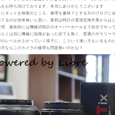
品をお持ち頂けております、本当にありがとうございます
しにネットを検索のところ、修理を趣味？とする方のブログに
捨てるのが勿体無いと思い、最初は時計の電池交換作業からは
修理、最終的には機械式時計のオーバーホールまで自分でやっ
恐らくは別に機械に知識があった訳でも無く、普通のサラリー
理のレベルが上がっていく様子に、こういう凄い方もいるもの
の方ならこのカメラの修理も問題無いのかな？