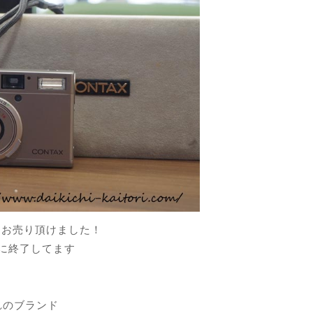
Xもお売り頂けました！
年に終了してます
れのブランド