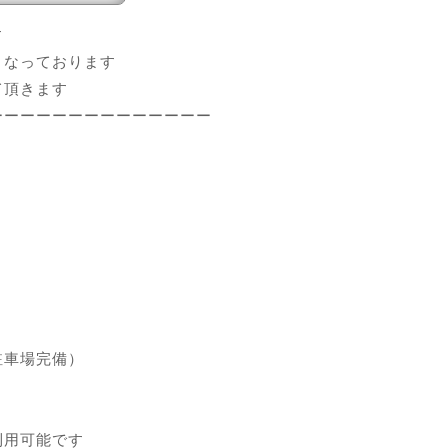
01年より発売のＴ3
す
となっております
て頂きます
ーーーーーーーーーーーーーー
駐車場完備）
利用可能です