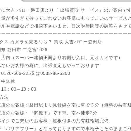
ね最後世代となる高級コンパクトフィルムカメラの『超』名作です20
に大吉 バロー磐田店より『 出張買取 サービス』のご案内で
ですが、防湿庫保管の...
、量が多すぎて持ってこれないお客様にもってこいのサービス
ールや電話などで相談下さいませ、日次や時間等の調整をさせ
ーーーーーーーーーーーーーーーーーーーーーーーーーーーー
クス カメラを売るなら？ 買取 大吉バロー磐田店
県 磐田市 二之宮1026
田店内（スーパー建物正面より右側が入口、元オカノです）
べないお客様の為に、出張査定もやっております
20-666-325又は0538-86-5300
年中無休
0：00～19：00
方法
来店のお客様：磐田駅より見付線を南に車で３分（無料の共有
来店のお客様：『御殿下』で下車、南へ徒歩2分
バイクでご来店のお客様：屋根付きの共有駐輪場完備
で『バリアフリー』となっておりますので車椅子もそのままご