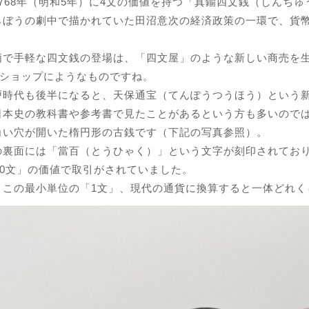
768年（明和5年）に4文の価値を持つ「真鍮四文銭（しんち
らぼうの劇中で描かれていた田沼意次の経済政策の一環で、貨
価で手軽な四文銭の登場は、「四文屋」のような新しい商売を
均ショップにようなものですね。
戸時代も後半になると、天保通宝（てんぽうつうほう）という
日本史の教科書や参考書で見たことがあるという方も多いので
角い穴が開いた楕円形の古銭です（下記の写真参照）。
の裏面には「當百（とうひゃく）」という文字が刻印されてお
00文」の価値で取引がされていました。
、この最小単位の「1文」、現代の通貨に換算すると一体どれく