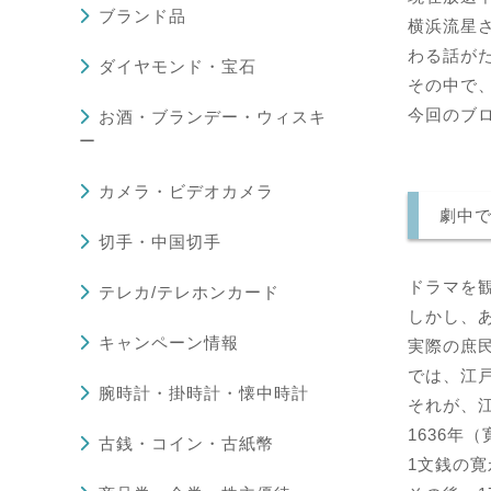
ブランド品
横浜流星
わる話が
ダイヤモンド・宝石
その中で
今回のブ
お酒・ブランデー・ウィスキ
ー
カメラ・ビデオカメラ
劇中
切手・中国切手
ドラマを
テレカ/テレホンカード
しかし、
キャンペーン情報
実際の庶
では、江
腕時計・掛時計・懐中時計
それが、
1636年
古銭・コイン・古紙幣
1文銭の