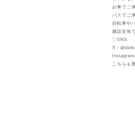
お車でご
バスでご
自転車や
施設全体
〇SNS
X：@daikic
Instagra
こちらも更