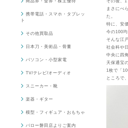
商品券・金券・株主優待
その後、1
まさにべ
携帯電話・スマホ・タブレッ
た。
ト
特に、安
今の100
その他買取品
そんな江
日本刀・美術品・骨董
社会科や
中央に四
パソコン・小型家電
天保通宝
1枚で「1
TV/テレビ/オーディオ
ところで
スニーカー・靴
楽器・ギター
模型・フィギュア・おもちゃ
バロー磐田店よりご案内