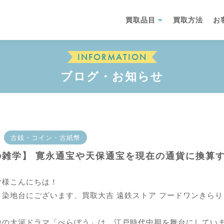
買取品目
買取方法
お
INFORMATION
ブログ・お知らせ
古銭・コイン・古紙幣
の雑学】 寛永通宝や天保通宝を現在の通貨に換算
皆様こんにちは！
、染地台にございます、買取大吉 遠鉄ストア フードワンきら
中の大河ドラマ「べらぼう」は、江戸時代中期を舞台にしてい