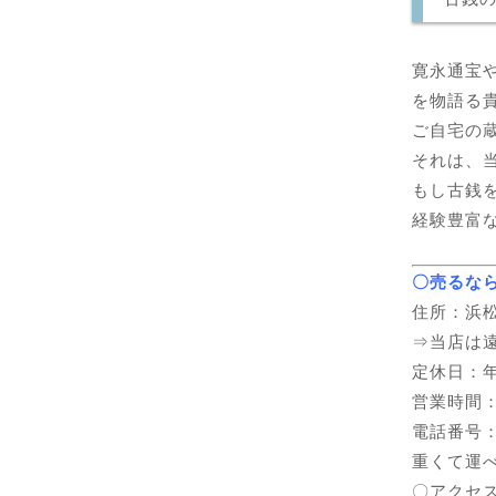
寛永通宝
を物語る
ご自宅の
それは、
もし古銭
経験豊富
〇売るな
住所：浜松
⇒当店は
定休日：
営業時間：1
電話番号：05
重くて運
〇アクセ