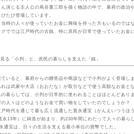
さん演じる主人公の蔦谷重三郎を描く物語の中で、幕府の政治
たびたび登場しています。
、当時の人々が使っていたお金に興味を持った方もいるのでは
ログででは江戸時代の古銭、特に庶民が日常で使っていたお金
で見る「小判」と、庶民の暮らしを支えた「銭」
観ていると、幕府からの贈答品や商談などで小判がよく登場し
あれは武家や大店（おおだな）が取引などで使う高額なお金と
民の暮らしでは、小判が日常的に使われることはほとんどあり
戸の人々はどのようなお金で買い物をしていたのでしょうか？
江戸時代を通じて最も広く流通した寛永通宝（かんえいつうほ
（寛永13年）に鋳造が始まり、約230年間にわたって人々の暮
寛永通宝は、日々の生活を支える最小単位の貨幣でした。