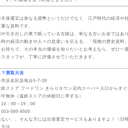
や天保通宝は単なる貨幣というだけでなく、江戸時代の経済や
貴重な資料です。
蔵や引き出しの奥で眠っている古銭は、単なる古いお金ではあ
当時の経済の動きや人々の息遣いを伝える、「現物の歴史資料
をお持ちで、その本当の価値を知りたいとお考えなら、ぜひ一
なスタッフが、丁寧に評価させていただきます。
ら？買取大吉
市浜名区染地台5-7-28
遠鉄ストア フードワン きらりタウン店内スーパー入口からす
年中無休（遠鉄ストアの休館日に準ずる）
0：00～19：00
3-585-8505
べない、、そんな方には出張査定サービスもありますよ！（日
ス方法