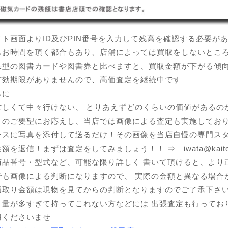
ト画面よりID及びPIN番号を入力して残高を確認する必要が
もお時間を頂く都合もあり、店舗によっては買取をしないとこ
来型の図書カードや図書券と比べますと、買取金額が下がる傾
有効期限がありませんので、高価査定を継続中です
らに
忙しくて中々行けない、 とりあえずどのくらいの価値があるの
々のご要望にお応えし、当店では画像による査定も実施してお
レスに写真を添付して送るだけ！その画像を当店自慢の専門ス
を返信！まずは査定をしてみましょう！！ ⇒ iwata@kaitori-da
商品番号・型式など、可能な限り詳しく 書いて頂けると、より
でも画像による判断になりますので、 実際の金額と異なる場合
買取り金額は現物を見てからの判断となりますのでご了承下さ
、量が多すぎて持ってこれない方などには 出張査定も行ってお
用くださいませ