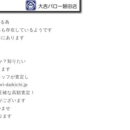
ある為
ろも存在しているようです
向にあります
か？知りたい
ります
タッフが査定し
ikichi.jp
正確な高額査定！
がございます
いませ
ります