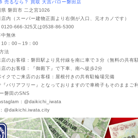
券 売るなら？ 買取 大吉バロー磐田店
県 磐田市 二之宮1026
田店内（スーパー建物正面より右側が入口、元オカノです）
20-666-325又は0538-86-5300
年中無休
0：00～19：00
方法
来店のお客様：磐田駅より見付線を南に車で３分（無料の共有
来店のお客様：『御殿下』で下車、南へ徒歩2分
バイクでご来店のお客様：屋根付きの共有駐輪場完備
で『バリアフリー』となっておりますので車椅子もそのままご
ー磐田のSNS
instaglam：@
daikichi_iwata
k：@
daikichi.iwata.city