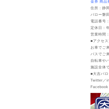
金券 商品
住所：静岡
バロー磐
電話番号：01
定休日：
営業時間：1
■アクセス
お車でご
バスでご
自転車や
施設全体
■大吉バロ
Twitter／
Faceboo