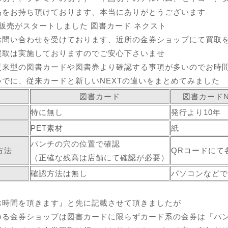
品をお持ち頂けております、本当にありがとうございます
販売がスタートしました 図書カード ネクスト
お問い合わせを受けております、近所の金券ショップにて買取
買取は実施しておりますのでご安心下さいませ
従来型の図書カードや図書券より確認する事項が多いのでお時
いでに、従来カードと新しいNEXTの違いをまとめてみました
図書カード
図書カードN
期限
特に無し
発行より10年
PET素材
紙
パンチの穴の位置で確認
方法
QRコード
（正確な残高は店舗にて確認が必要）
確認方法は無し
パソコンなどで
お時間を頂きます』と先に記載させて頂きましたが
ゆる金券ショップは図書カードに限らずカード系の金券は『パ