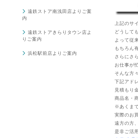
遠鉄ストア南浅田店よりご案
内
上記のサイ
どうして
遠鉄ストアきらりタウン店よ
りご案内
よって従
もちろん
浜松駅前店よりご案内
さらにさ
お仕事が
そんな方
下記アド
見積もり金額
商品名・
※あくま
実際のお
遠方の方
是非ご活