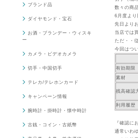
ブランド品
数々の商
6月度より
ダイヤモンド・宝石
先日より
当店では
お酒・ブランデー・ウィスキ
ー
ただ・・
今回はつ
カメラ・ビデオカメラ
切手・中国切手
有効
素材
テレカ/テレホンカード
残高確認
キャンペーン情報
利用履歴
腕時計・掛時計・懐中時計
『確認に
古銭・コイン・古紙幣
通常いわ