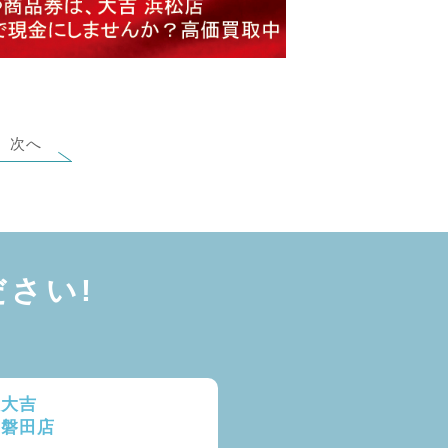
次へ
さい!
取大吉
ー磐田店