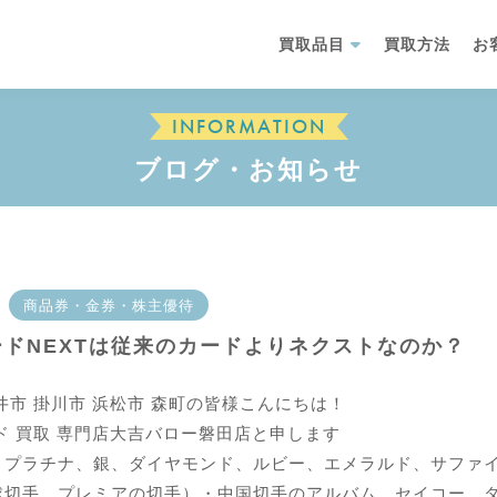
買取品目
買取方法
お
INFORMATION
ブログ・お知らせ
商品券・金券・株主優待
ードNEXTは従来のカードよりネクストなのか？
井市 掛川市 浜松市 森町の皆様こんにちは！
 買取 専門店大吉バロー磐田店
と申します
、プラチナ、銀、ダイヤモンド、ルビー、エメラルド、サファ
球切手、プレミアの切手）・中国切手のアルバム、セイコー、