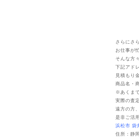
さらにさ
お仕事が
そんな方
下記アド
見積もり金額
商品名・
※あくま
実際の査
遠方の方
是非ご活
浜松市 袋
住所：静岡