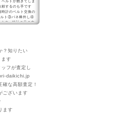
、ベルトが飽きてしま
依頼するのも手です
腕時計のベルト交換の
ベルト③バネ棒外し④
ります、時計の足の内
ルトを購入すればO
か？知りたい
ります
タッフが査定し
ikichi.jp
正確な高額査定！
がございます
せ
ります