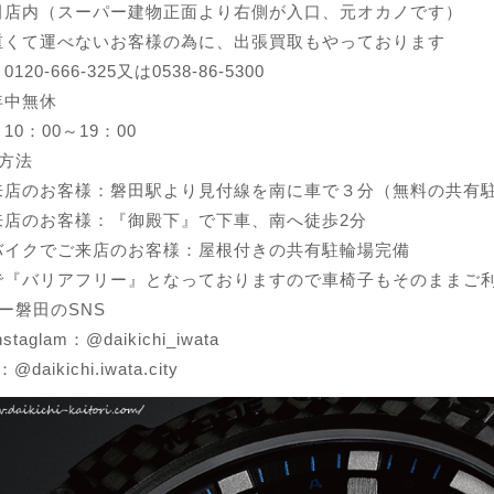
田店内（スーパー建物正面より右側が入口、元オカノです）
重くて運べないお客様の為に、出張買取もやっております
20-666-325又は0538-86-5300
年中無休
0：00～19：00
方法
来店のお客様：磐田駅より見付線を南に車で３分（無料の共有
来店のお客様：『御殿下』で下車、南へ徒歩2分
バイクでご来店のお客様：屋根付きの共有駐輪場完備
で『バリアフリー』となっておりますので車椅子もそのままご
ー磐田のSNS
instaglam：@
daikichi_iwata
k：@
daikichi.iwata.city