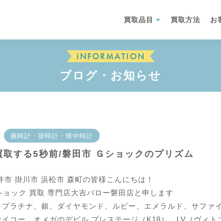
買取品目
買取方法
お
INFORMATION
ブログ・お知らせ
腕時計・掛時計・懐中時計
で買取する5秒前/磐田市 Ｇショックのプリズム
井市 掛川市 浜松市 森町の皆様こんにちは！
ショック 買取 専門店大吉バロー磐田店と申します
、プラチナ、銀、ダイヤモンド、ルビー、エメラルド、サファ
イコー、オメガのデビル プレステージ（K18）、LV（ヴィ