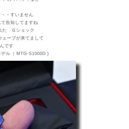
す・・すいません
れて告知してますね
れた Ｇショック
ウェーブが来てまして
なんです
 MTG-S1000D )