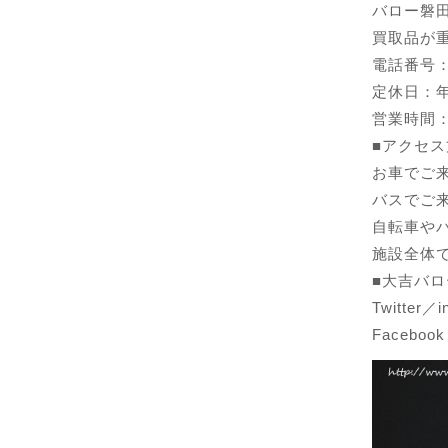
バロー磐
買取品が
電話番号：01
定休日：
営業時間：1
■アクセス
お車でご
バスでご
自転車や
施設全体
■大吉バロ
Twitter／
Faceboo