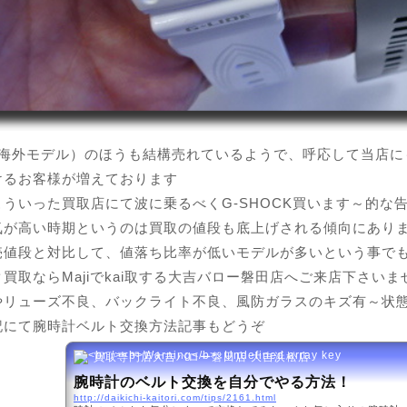
G（海外モデル）のほうも結構売れているようで、呼応して当店
けるお客様が増えております
こういった買取店にて波に乗るべくG-SHOCK買います～的な
気が高い時期というのは買取の値段も底上げされる傾向にあり
売値段と対比して、値落ち比率が低いモデルが多いという事で
買取ならMajiでkai取する大吉バロー磐田店へご来店下さいま
やリューズ不良、バックライト不良、風防ガラスのキズ有～状
記にて
腕時計ベルト交換方法
記事もどうぞ
買取専門店大吉バロー磐田店 大吉浜松店
腕時計のベルト交換を自分でやる方法！
http://daikichi-kaitori.com/tips/2161.html