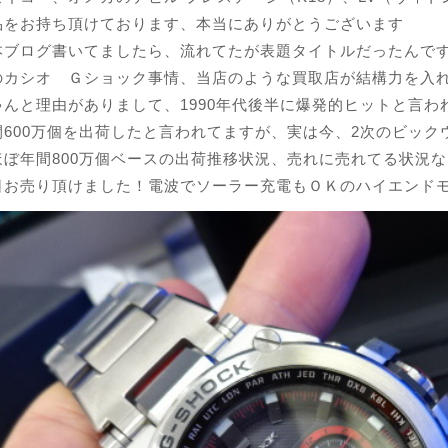
品をお持ち頂けております、本当にありがとうございます
本ブログ書いてましたら、流れてたが表題タイトルだったんで
のカシオ Ｇショック事情、当店のような買取店が結構力を入
ゃんと理由がありまして、1990年代後半に爆発的ヒットと言わ
間600万個を出荷したと言われてますが、実は今、2次のビック
ほぼ年間800万個ベースの出荷推移状況、売れに売れてる状況
お売り頂けました！電波でソーラー充電もＯＫのハイエンドモデル（