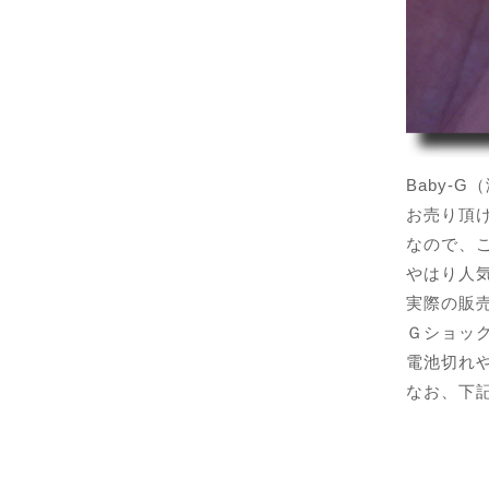
Baby-
お売り頂
なので、
やはり人
実際の販
Ｇショック
電池切れ
なお、下