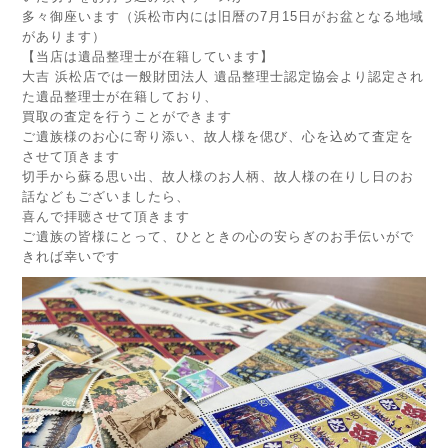
多々御座います（浜松市内には旧暦の7月15日がお盆となる地域
があります）
【当店は遺品整理士が在籍しています】
大吉 浜松店では一般財団法人 遺品整理士認定協会より認定され
た遺品整理士が在籍しており、
買取の査定を行うことができます
ご遺族様のお心に寄り添い、故人様を偲び、心を込めて査定を
させて頂きます
切手から蘇る思い出、故人様のお人柄、故人様の在りし日のお
話などもございましたら、
喜んで拝聴させて頂きます
ご遺族の皆様にとって、ひとときの心の安らぎのお手伝いがで
きれば幸いです