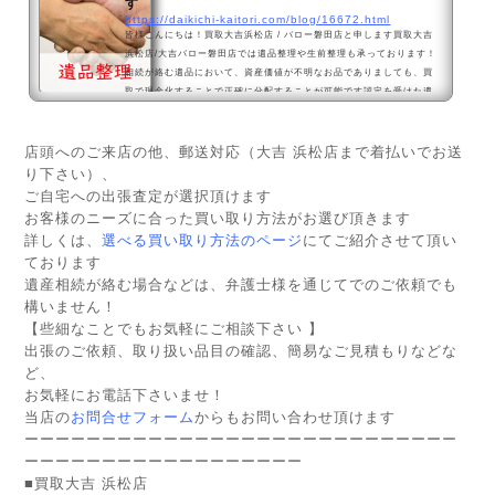
す
https://daikichi-kaitori.com/blog/16672.html
皆様こんにちは！買取大吉浜松店 / バロー磐田店と申します買取大吉
浜松店/大吉バロー磐田店では遺品整理や生前整理も承っております！
相続が絡む遺品において、資産価値が不明なお品でありましても、買
取で現金化することで正確に分配することが可能です認定を受けた遺
品整理士が査定士として在籍しています多彩な査定可能品目を誇る専
門店の知識を生かして、整理や終活のお手伝いが可能ですご遺族の皆
様が遺品を整理するにあたり、『そもそも価値が全くわからない』が
店頭へのご来店の他、郵送対応（大吉 浜松店まで着払いでお送
最も多いご意見となりますもちろん、所有するご本人様でも価値が...
り下さい）、
ご自宅への出張査定が選択頂けます
お客様のニーズに合った買い取り方法がお選び頂きます
詳しくは、
選べる買い取り方法のページ
にてご紹介させて頂い
ております
遺産相続が絡む場合などは、弁護士様を通じてでのご依頼でも
構いません！
【些細なことでもお気軽にご相談下さい 】
出張のご依頼、取り扱い品目の確認、簡易なご見積もりなどな
ど、
お気軽にお電話下さいませ！
当店の
お問合せフォーム
からもお問い合わせ頂けます
ーーーーーーーーーーーーーーーーーーーーーーーーーーーー
ーーーーーーーーーーーーーーーーーー
■買取大吉 浜松店