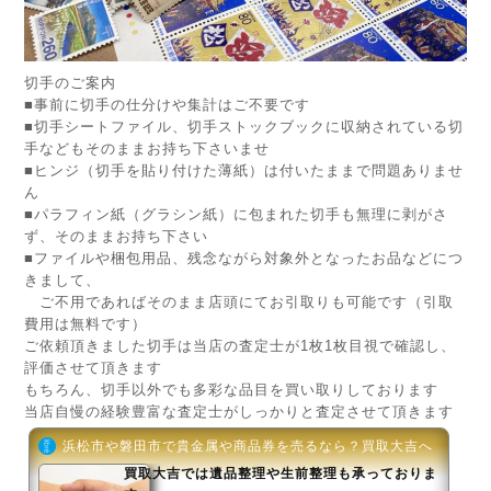
切手のご案内
■事前に切手の仕分けや集計はご不要です
■切手シートファイル、切手ストックブックに収納されている切
手などもそのままお持ち下さいませ
■ヒンジ（切手を貼り付けた薄紙）は付いたままで問題ありませ
ん
■パラフィン紙（グラシン紙）に包まれた切手も無理に剥がさ
ず、そのままお持ち下さい
■ファイルや梱包用品、残念ながら対象外となったお品などにつ
きまして、
ご不用であればそのまま店頭にてお引取りも可能です（引取
費用は無料です）
ご依頼頂きました切手は当店の査定士が1枚1枚目視で確認し、
評価させて頂きます
もちろん、切手以外でも多彩な品目を買い取りしております
当店自慢の経験豊富な査定士がしっかりと査定させて頂きます
浜松市や磐田市で貴金属や商品券を売るなら？買取大吉へ（バロー
買取大吉では遺品整理や生前整理も承っておりま